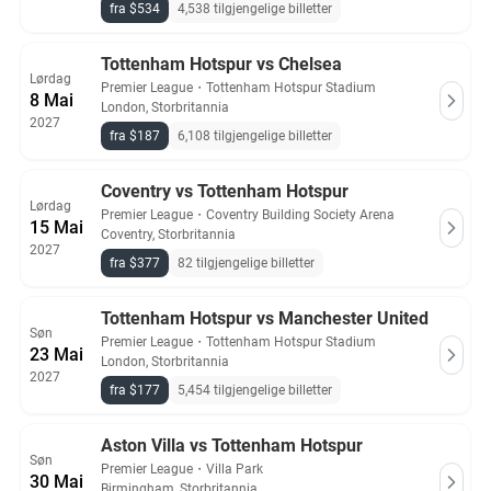
fra $534
4,538 tilgjengelige billetter
Tottenham Hotspur vs Chelsea
Lørdag
Premier League
・
Tottenham Hotspur Stadium
8 Mai
London, Storbritannia
2027
fra $187
6,108 tilgjengelige billetter
Coventry vs Tottenham Hotspur
Lørdag
Premier League
・
Coventry Building Society Arena
15 Mai
Coventry, Storbritannia
2027
fra $377
82 tilgjengelige billetter
Tottenham Hotspur vs Manchester United
Søn
Premier League
・
Tottenham Hotspur Stadium
23 Mai
London, Storbritannia
2027
fra $177
5,454 tilgjengelige billetter
Aston Villa vs Tottenham Hotspur
Søn
Premier League
・
Villa Park
30 Mai
Birmingham, Storbritannia