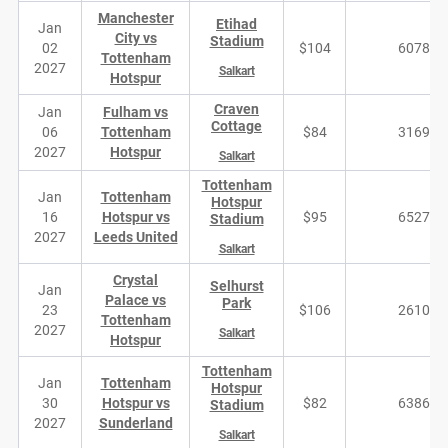
Manchester
Etihad
Jan
City vs
Stadium
02
$104
6078
Tottenham
2027
Salkart
Hotspur
Craven
Jan
Fulham vs
Cottage
06
Tottenham
$84
3169
2027
Hotspur
Salkart
Tottenham
Jan
Tottenham
Hotspur
16
Hotspur vs
$95
6527
Stadium
2027
Leeds United
Salkart
Crystal
Selhurst
Jan
Palace vs
Park
23
$106
2610
Tottenham
2027
Salkart
Hotspur
Tottenham
Jan
Tottenham
Hotspur
30
Hotspur vs
$82
6386
Stadium
2027
Sunderland
Salkart