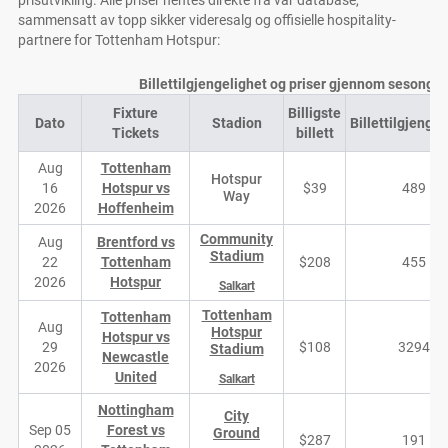
prisutvikling. Alle priser hentes direkte fra vår database,
sammensatt av topp sikker videresalg og offisielle hospitality-
partnere for Tottenham Hotspur:
Billettilgjengelighet og priser gjennom sesonge
Fixture
Billigste
Dato
Stadion
Billettilgjengel
Tickets
billett
Aug
Tottenham
Hotspur
16
Hotspur vs
$39
489
Way
2026
Hoffenheim
Community
Aug
Brentford vs
Stadium
22
Tottenham
$208
455
2026
Hotspur
Salkart
Tottenham
Tottenham
Aug
Hotspur
Hotspur vs
29
$108
3294
Stadium
Newcastle
2026
United
Salkart
Nottingham
City
Sep 05
Forest vs
Ground
$287
191