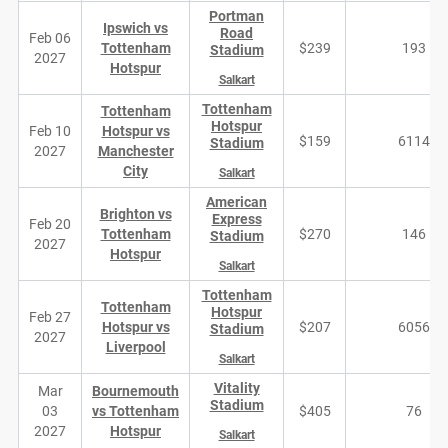
Portman
Ipswich vs
Road
Feb 06
Tottenham
$239
193
Stadium
2027
Hotspur
Salkart
Tottenham
Tottenham
Hotspur
Feb 10
Hotspur vs
$159
6114
Stadium
2027
Manchester
City
Salkart
American
Brighton vs
Express
Feb 20
Tottenham
$270
146
Stadium
2027
Hotspur
Salkart
Tottenham
Tottenham
Hotspur
Feb 27
Hotspur vs
$207
6056
Stadium
2027
Liverpool
Salkart
Vitality
Mar
Bournemouth
Stadium
03
vs Tottenham
$405
76
2027
Hotspur
Salkart