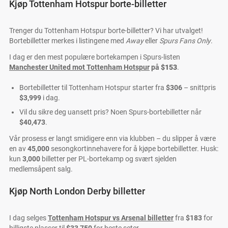
Kjøp Tottenham Hotspur borte-billetter
Trenger du Tottenham Hotspur borte-billetter? Vi har utvalget!
Bortebilletter merkes i listingene med
Away
eller
Spurs Fans Only
.
I dag er den mest populære bortekampen i Spurs-listen
Manchester United mot Tottenham Hotspur
på
$153
.
Bortebilletter til Tottenham Hotspur starter fra
$306
– snittpris
$3,999
i dag.
Vil du sikre deg uansett pris? Noen Spurs-bortebilletter når
$40,473
.
Vår prosess er langt smidigere enn via klubben – du slipper å være
en av
45,000
sesongkortinnehavere for å kjøpe bortebilletter. Husk:
kun
3,000
billetter per PL-bortekamp og svært sjelden
medlemsåpent salg.
Kjøp North London Derby billetter
I dag selges
Tottenham Hotspur vs Arsenal billetter
fra
$183
for
billigste plasser til
$33,750
for beste seter.