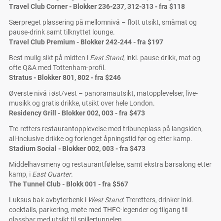
Travel Club Corner - Blokker 236-237, 312-313 - fra
$118
Særpreget plassering på mellomnivå – flott utsikt, småmat og
pause-drink samt tilknyttet lounge.
Travel Club Premium - Blokker 242-244 - fra $197
Best mulig sikt på midten i
East Stand
, inkl. pause-drikk, mat og
ofte Q&A med Tottenham-profil.
Stratus - Blokker 801, 802 - fra $246
Øverste nivå i øst/vest – panoramautsikt, matopplevelser, live-
musikk og gratis drikke, utsikt over hele London.
Residency Grill - Blokker 002, 003 - fra
$473
Tre-retters restaurantopplevelse med tribuneplass på langsiden,
all-inclusive drikke og forlenget åpningstid før og etter kamp.
Stadium Social - Blokker 002, 003 - fra $473
Middelhavsmeny og restaurantfølelse, samt ekstra barsalong etter
kamp, i
East Quarter
.
The Tunnel Club - Blokk 001 - fra $567
Luksus bak avbyterbenk i
West Stand
: Treretters, drinker inkl.
cocktails, parkering, møte med THFC-legender og tilgang til
glassbar med utsikt til spillertunnelen.