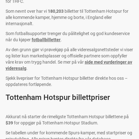
for THFC.
Som nevnt over har vi
180,203
billetter til Tottenham Hotspur for
alle kommende kamper, hjemme og borte, i England eller
internasjonalt.
Som fotballsupporter trenger du pålitelighet og god kundeservice
når du kjøper
fotballbilletter
.
Av den grunn gjør vi prøvekjøp på alle videresalgsnettsteder vi viser
og lister kun markedsplasser og offisielle partnere som oppfyller
våre krav om trygg handel. Se mer på vår
side med vurderinger av
videresalg
.
Sjekk livepriser for Tottenham Hotspur billetter direkte hos oss –
oppdateres fortløpende.
Tottenham Hotspur billettpriser
Akkurat nå starter de rimeligste Tottenham Hotspur billettene på
$39
for oppgjør på Tottenham Hotspur Stadium.
Se tabellen under for kommende Spurs-kamper, med startpriser og