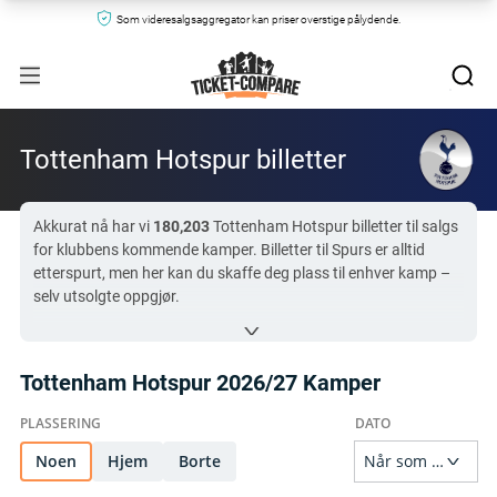
Som videresalgsaggregator kan priser overstige pålydende.
Tottenham Hotspur billetter
Akkurat nå har vi
180,203
Tottenham Hotspur billetter til salgs
for klubbens kommende kamper. Billetter til Spurs er alltid
etterspurt, men her kan du skaffe deg plass til enhver kamp –
selv utsolgte oppgjør.
Sammenlign priser på et stort utvalg Tottenham Hotspur
billetter fra
$39
til
$135,000
.
En Tottenham-kamp som tiltrekker seg mange kjøpere på vår
Tottenham Hotspur 2026/27 Kamper
plattform nå er
Tottenham Hotspur mot Newcastle United
på
$108
. Filtrer etter pris og salkategori og finn akkurat de Spurs-
billettene som passer deg. Det er aldri for sent å bli med og se
the Spurs Go Marching In
Noen
Hjem
Borte
med oss!