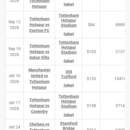
2026
Tottenham
Salkart
Hotspur
Tottenham
Tottenham
Hotspur
Sep 12
Hotspur vs
$84
8989
Stadium
2026
Everton FC
Salkart
Tottenham
Tottenham
Hotspur
Sep 19
Hotspur vs
$105
2137
Stadium
2026
Aston Villa
Salkart
Manchester
Old
okt 10
United vs
Trafford
$153
10474
2026
Tottenham
Salkart
Hotspur
Tottenham
Tottenham
Hotspur
okt 17
Hotspur vs
$108
5714
Stadium
2026
Coventry
Salkart
Stamford
Chelsea vs
okt 24
Bridge