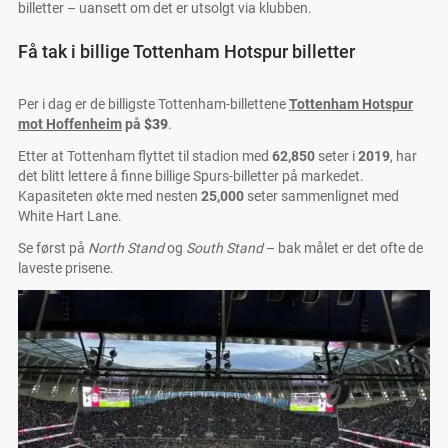
billetter – uansett om det er utsolgt via klubben.
Få tak i billige Tottenham Hotspur billetter
Per i dag er de billigste Tottenham-billettene
Tottenham Hotspur
mot Hoffenheim
på
$39
.
Etter at Tottenham flyttet til stadion med
62,850
seter i
2019
, har
det blitt lettere å finne billige Spurs-billetter på markedet.
Kapasiteten økte med nesten
25,000
seter sammenlignet med
White Hart Lane.
Se først på
North Stand
og
South Stand
– bak målet er det ofte de
laveste prisene.