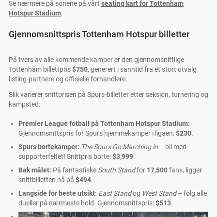
Se nærmere på sonene på vårt
seating kart for Tottenham
Hotspur Stadium
.
Gjennomsnittspris Tottenham Hotspur billetter
På tvers av alle kommende kamper er den gjennomsnittlige
Tottenham billettpris
$750
, generert i sanntid fra et stort utvalg
listing-partnere og offisielle forhandlere.
Slik varierer snittprisen på Spurs-billetter etter seksjon, turnering og
kampsted:
Premier League fotball på Tottenham Hotspur Stadium:
Gjennomsnittspris for Spurs hjemmekamper i ligaen:
$230
.
Spurs bortekamper:
The Spurs Go Marching in
– bli med
supporterfeltet! Snittpris borte:
$3,999
.
Bak målet:
På fantastiske
South Stand
for
17,500
fans, ligger
snittbilletten nå på
$494
.
Langside for beste utsikt:
East Stand
og
West Stand
– følg alle
dueller på nærmeste hold. Gjennomsnittspris:
$513
.