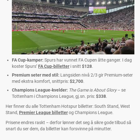
FA Cup-kamper:
Spurs har vunnet FA Cupen åtte ganger. I dag
koster Spurs’
FA Cup-billetter
i snitt
$128
.
Premium seter med stil:
Langsiden nivå 2/3 gir Premium-seter
med ekstra komfort, snittpris:
$2,700
.
Champions League-kvelder:
The Game is About Glory
– se
Tottenham i Champions League, gj.sn. pris:
$338
.
Her finner du alle Tottenham Hotspur billetter: South Stand, West
Stand,
Premier League billetter
og Champions League.
Prisene endres raskt – derfor lønner det seg å sikre gode tilbud så
snart du ser dem, da billetter kan forsvinne på minutter.