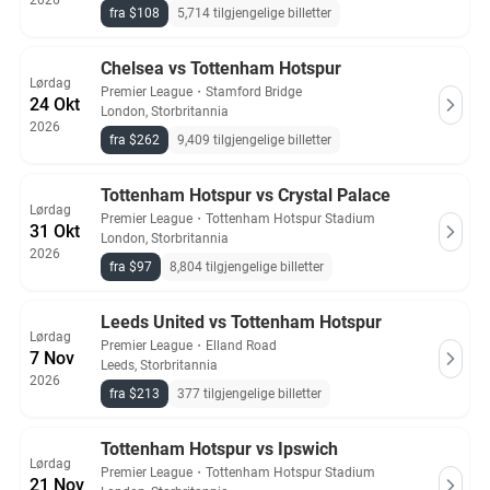
2026
fra $108
5,714 tilgjengelige billetter
Chelsea vs Tottenham Hotspur
Lørdag
Premier League
・
Stamford Bridge
24 Okt
London, Storbritannia
2026
fra $262
9,409 tilgjengelige billetter
Tottenham Hotspur vs Crystal Palace
Lørdag
Premier League
・
Tottenham Hotspur Stadium
31 Okt
London, Storbritannia
2026
fra $97
8,804 tilgjengelige billetter
Leeds United vs Tottenham Hotspur
Lørdag
Premier League
・
Elland Road
7 Nov
Leeds, Storbritannia
2026
fra $213
377 tilgjengelige billetter
Tottenham Hotspur vs Ipswich
Lørdag
Premier League
・
Tottenham Hotspur Stadium
21 Nov