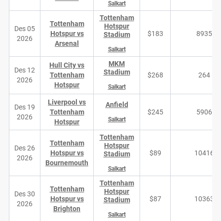
Salkart
Tottenham
Tottenham
Hotspur
Des 05
Hotspur vs
$183
8935
Stadium
2026
Arsenal
Salkart
MKM
Hull City vs
Des 12
Stadium
Tottenham
$268
264
2026
Hotspur
Salkart
Liverpool vs
Anfield
Des 19
Tottenham
$245
5906
2026
Salkart
Hotspur
Tottenham
Tottenham
Hotspur
Des 26
Hotspur vs
$89
10416
Stadium
2026
Bournemouth
Salkart
Tottenham
Tottenham
Hotspur
Des 30
Hotspur vs
$87
10363
Stadium
2026
Brighton
Salkart