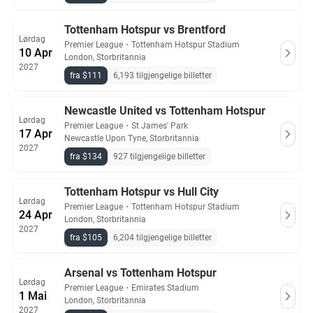
Tottenham Hotspur vs Brentford
Lørdag
Premier League
・
Tottenham Hotspur Stadium
10 Apr
London, Storbritannia
2027
fra $111
6,193 tilgjengelige billetter
Newcastle United vs Tottenham Hotspur
Lørdag
Premier League
・
St James' Park
17 Apr
Newcastle Upon Tyne, Storbritannia
2027
fra $134
927 tilgjengelige billetter
Tottenham Hotspur vs Hull City
Lørdag
Premier League
・
Tottenham Hotspur Stadium
24 Apr
London, Storbritannia
2027
fra $105
6,204 tilgjengelige billetter
Arsenal vs Tottenham Hotspur
Lørdag
Premier League
・
Emirates Stadium
1 Mai
London, Storbritannia
2027