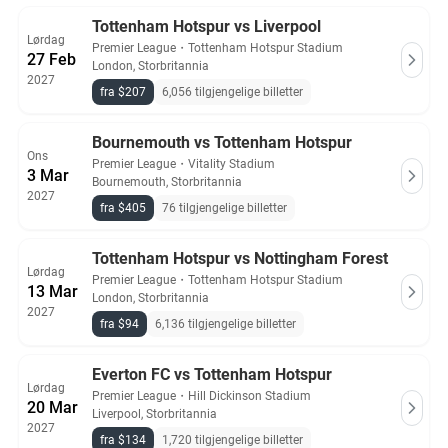
Tottenham Hotspur vs Liverpool
Lørdag
Premier League
・
Tottenham Hotspur Stadium
27 Feb
London, Storbritannia
2027
fra $207
6,056 tilgjengelige billetter
Bournemouth vs Tottenham Hotspur
Ons
Premier League
・
Vitality Stadium
3 Mar
Bournemouth, Storbritannia
2027
fra $405
76 tilgjengelige billetter
Tottenham Hotspur vs Nottingham Forest
Lørdag
Premier League
・
Tottenham Hotspur Stadium
13 Mar
London, Storbritannia
2027
fra $94
6,136 tilgjengelige billetter
Everton FC vs Tottenham Hotspur
Lørdag
Premier League
・
Hill Dickinson Stadium
20 Mar
Liverpool, Storbritannia
2027
fra $134
1,720 tilgjengelige billetter