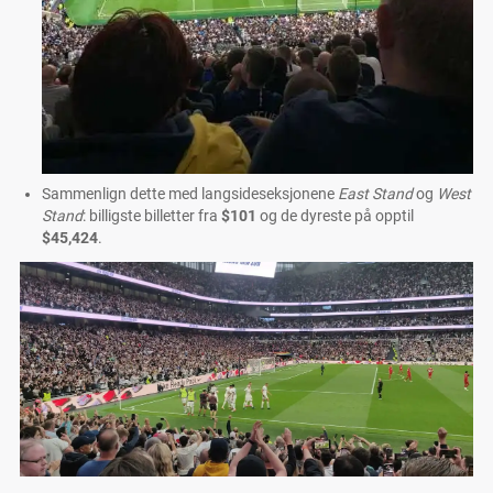
Sammenlign dette med langsideseksjonene
East Stand
og
West
Stand
: billigste billetter fra
$101
og de dyreste på opptil
$45,424
.