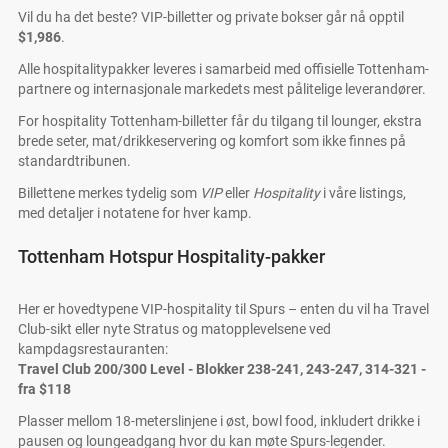
Vil du ha det beste? VIP-billetter og private bokser går nå opptil
$1,986
.
Alle hospitalitypakker leveres i samarbeid med offisielle Tottenham-
partnere og internasjonale markedets mest pålitelige leverandører.
For hospitality Tottenham-billetter får du tilgang til lounger, ekstra
brede seter, mat/drikkeservering og komfort som ikke finnes på
standardtribunen.
Billettene merkes tydelig som
VIP
eller
Hospitality
i våre listings,
med detaljer i notatene for hver kamp.
Tottenham Hotspur Hospitality-pakker
Her er hovedtypene VIP-hospitality til Spurs – enten du vil ha Travel
Club-sikt eller nyte Stratus og matopplevelsene ved
kampdagsrestauranten:
Travel Club 200/300 Level - Blokker 238-241, 243-247, 314-321 -
fra
$118
Plasser mellom 18-meterslinjene i øst, bowl food, inkludert drikke i
pausen og loungeadgang hvor du kan møte Spurs-legender.