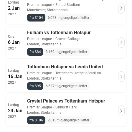
Lørdag
Premier League
・
Etihad Stadium
2 Jan
Manchester, Storbritannia
2027
fra $104
6,078 tilgjengelige billetter
Fulham vs Tottenham Hotspur
Ons
Premier League
・
Craven Cottage
6 Jan
London, Storbritannia
2027
fra $84
3,169 tilgjengelige billetter
Tottenham Hotspur vs Leeds United
Lørdag
Premier League
・
Tottenham Hotspur Stadium
16 Jan
London, Storbritannia
2027
fra $95
6,527 tilgjengelige billetter
Crystal Palace vs Tottenham Hotspur
Lørdag
Premier League
・
Selhurst Park
23 Jan
London, Storbritannia
2027
fra $106
2,610 tilgjengelige billetter