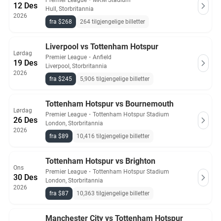
Premier League
・
MKM Stadium
12 Des
Hull, Storbritannia
2026
fra $268
264 tilgjengelige billetter
Liverpool vs Tottenham Hotspur
Lørdag
Premier League
・
Anfield
19 Des
Liverpool, Storbritannia
2026
fra $245
5,906 tilgjengelige billetter
Tottenham Hotspur vs Bournemouth
Lørdag
Premier League
・
Tottenham Hotspur Stadium
26 Des
London, Storbritannia
2026
fra $89
10,416 tilgjengelige billetter
Tottenham Hotspur vs Brighton
Ons
Premier League
・
Tottenham Hotspur Stadium
30 Des
London, Storbritannia
2026
fra $87
10,363 tilgjengelige billetter
Manchester City vs Tottenham Hotspur