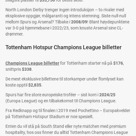
North London Derby trenger ingen introduksjon – to rivaler med
eksplosive oppgjør, målgaranti og intens stemning. Siste null-null
mellom Spurs og Arsenal? Tilbake i
2008/09
! Blant høydepunktene
var 3-0 på hjemmebane i 2022/23, som knuste Arsenal sine CL-
drømmer.
Tottenham Hotspur Champions League billetter
Champions League billetter
for Tottenham starter nå på
$176
,
snittpris
$338
.
De mest eksklusive billettene til storkamper under flomlyset kan
koste opptil
$2,835
.
Spurs har fire store europeiske troféer – sist kom i
2024/25
(Europa League) og en tilbakekomst til Champions League.
Fra Redknapp og til finalen i 2019 med Pochettino – Europakvelder
på Tottenham Hotspur Stadium er noe spesielt.
Enten du vil stå på South Stand eller nyte matchen med premium
hospitality, hos oss finner du alltid Tottenham Champions League