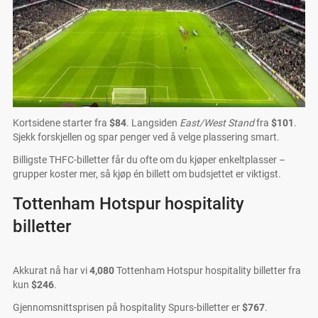
Kortsidene starter fra
$84
. Langsiden
East/West Stand
fra
$101
.
Sjekk forskjellen og spar penger ved å velge plassering smart.
Billigste THFC-billetter får du ofte om du kjøper enkeltplasser –
grupper koster mer, så kjøp én billett om budsjettet er viktigst.
Tottenham Hotspur hospitality
billetter
Akkurat nå har vi
4,080
Tottenham Hotspur hospitality billetter fra
kun
$246
.
Gjennomsnittsprisen på hospitality Spurs-billetter er
$767
.