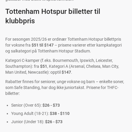
Tottenham Hotspur billetter til
klubbpris
For sesongen 2025/26 er ordinær Tottenham Hotspur billettpris
for voksne fra
$51 til $147
– prisene varierer etter kampkategori
og salkategori på Tottenham Hotspur Stadium.
Kategori C-kamper (f.eks. Bournemouth, Ipswich, Leicester,
Southampton): fra
$51
, Kategori A (Arsenal, Chelsea, Man City,
Man United, Newcastle): opptil
$147
.
Rabatter finnes for seniorer, unge voksne og barn – enkelte soner,
som Safe Standing, har dog ikke juniortakst. Prisene for THFC-
billetter:
Senior (Over 65):
$26 - $73
Young Adult (18-21):
$38 - $110
Junior (Under 18):
$26 - $73