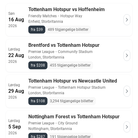
Alle Tottenham Hotspur billetter på Ticket-Compare.com er
ekte og kommer fra forhåndsgodkjente selgere som tilbyr
Tottenham Hotspur vs Hoffenheim
Søn
100% garanti.
Friendly Matches
・
Hotspur Way
16 Aug
Enfield, Storbritannia
2026
fra $39
489 tilgjengelige billetter
Brentford vs Tottenham Hotspur
Lørdag
Premier League
・
Community Stadium
22 Aug
London, Storbritannia
2026
fra $208
455 tilgjengelige billetter
Tottenham Hotspur vs Newcastle United
Lørdag
Premier League
・
Tottenham Hotspur Stadium
29 Aug
London, Storbritannia
2026
fra $108
3,294 tilgjengelige billetter
Nottingham Forest vs Tottenham Hotspur
Lørdag
Premier League
・
City Ground
5 Sep
Nottingham, Storbritannia
2026
fra $287
191 tilgjengelige billetter