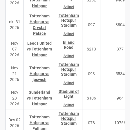
Tottenham
$262
9409
2026
Hotspur
Salkart
Tottenham
Tottenham
Hotspur
okt 31
Hotspur vs
$97
8804
Stadium
2026
Crystal
Palace
Salkart
Elland
Nov
Leeds United
Road
07
vs Tottenham
$213
377
2026
Hotspur
Salkart
Tottenham
Nov
Tottenham
Hotspur
21
Hotspur vs
$93
5534
Stadium
2026
Ipswich
Salkart
Stadium of
Nov
Sunderland
Light
28
vs Tottenham
$106
964
2026
Hotspur
Salkart
Tottenham
Tottenham
Hotspur
Des 02
Hotspur vs
$78
10766
Stadium
2026
Fulham