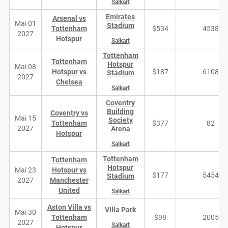
Salkart
Emirates
Arsenal vs
Mai 01
Stadium
Tottenham
$534
4538
2027
Hotspur
Salkart
Tottenham
Tottenham
Hotspur
Mai 08
Hotspur vs
$187
6108
Stadium
2027
Chelsea
Salkart
Coventry
Building
Coventry vs
Mai 15
Society
Tottenham
$377
82
2027
Arena
Hotspur
Salkart
Tottenham
Tottenham
Hotspur
Mai 23
Hotspur vs
$177
5454
Stadium
2027
Manchester
United
Salkart
Aston Villa vs
Villa Park
Mai 30
Tottenham
$98
2005
2027
Salkart
Hotspur