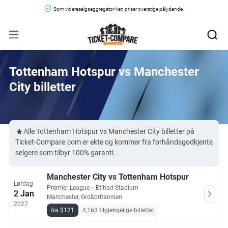
Som videresalgsaggregator kan priser overstige pålydende.
Tottenham Hotspur vs Manchester
City billetter
Alle Tottenham Hotspur vs Manchester City billetter på
Ticket-Compare.com er ekte og kommer fra forhåndsgodkjente
selgere som tilbyr 100% garanti.
Manchester City vs Tottenham Hotspur
Lørdag
Premier League
・
Etihad Stadium
2 Jan
Manchester, Großbritannien
2027
fra $121
4,163 tilgjengelige billetter