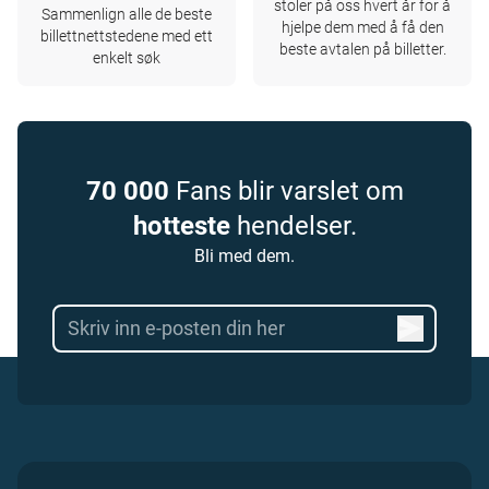
stoler på oss hvert år for å
Sammenlign alle de beste
hjelpe dem med å få den
billettnettstedene med ett
beste avtalen på billetter.
enkelt søk
70 000
Fans blir varslet om
hotteste
hendelser.
Bli med dem.