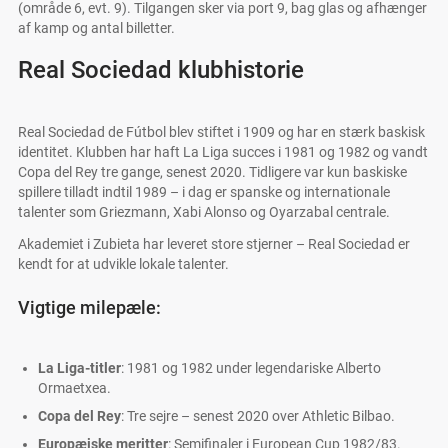
(område 6, evt. 9). Tilgangen sker via port 9, bag glas og afhænger
af kamp og antal billetter.
Real Sociedad klubhistorie
Real Sociedad de Fútbol blev stiftet i 1909 og har en stærk baskisk
identitet. Klubben har haft La Liga succes i 1981 og 1982 og vandt
Copa del Rey tre gange, senest 2020. Tidligere var kun baskiske
spillere tilladt indtil 1989 – i dag er spanske og internationale
talenter som Griezmann, Xabi Alonso og Oyarzabal centrale.
Akademiet i Zubieta har leveret store stjerner – Real Sociedad er
kendt for at udvikle lokale talenter.
Vigtige milepæle:
La Liga-titler
: 1981 og 1982 under legendariske Alberto
Ormaetxea.
Copa del Rey
: Tre sejre – senest 2020 over Athletic Bilbao.
Europæiske meritter
: Semifinaler i European Cup 1982/83.