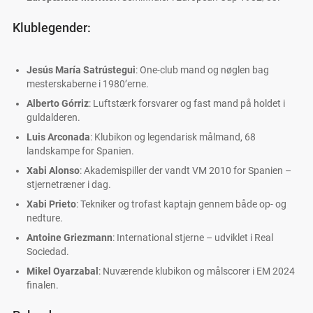
Klublegender:
Jesús María Satrústegui
: One-club mand og nøglen bag
mesterskaberne i 1980’erne.
Alberto Górriz
: Luftstærk forsvarer og fast mand på holdet i
guldalderen.
Luis Arconada
: Klubikon og legendarisk målmand, 68
landskampe for Spanien.
Xabi Alonso
: Akademispiller der vandt VM 2010 for Spanien –
stjernetræner i dag.
Xabi Prieto
: Tekniker og trofast kaptajn gennem både op- og
nedture.
Antoine Griezmann
: International stjerne – udviklet i Real
Sociedad.
Mikel Oyarzabal
: Nuværende klubikon og målscorer i EM 2024
finalen.