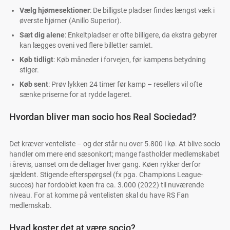
Vælg hjørnesektioner
: De billigste pladser findes længst væk i
øverste hjørner (Anillo Superior).
Sæt dig alene
: Enkeltpladser er ofte billigere, da ekstra gebyrer
kan lægges oveni ved flere billetter samlet.
Køb tidligt
: Køb måneder i forvejen, før kampens betydning
stiger.
Køb sent
: Prøv lykken 24 timer før kamp – resellers vil ofte
sænke priserne for at rydde lageret.
Hvordan bliver man socio hos Real Sociedad?
Det kræver venteliste – og der står nu over 5.800 i kø. At blive socio
handler om mere end sæsonkort; mange fastholder medlemskabet
i årevis, uanset om de deltager hver gang. Køen rykker derfor
sjældent. Stigende efterspørgsel (fx pga. Champions League-
succes) har fordoblet køen fra ca. 3.000 (2022) til nuværende
niveau. For at komme på ventelisten skal du have RS Fan
medlemskab.
Hvad koster det at være socio?