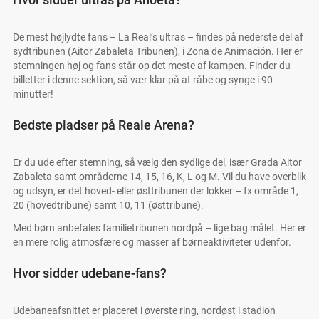
De mest højlydte fans – La Real’s ultras – findes på nederste del af
sydtribunen (Aitor Zabaleta Tribunen), i Zona de Animación. Her er
stemningen høj og fans står op det meste af kampen. Finder du
billetter i denne sektion, så vær klar på at råbe og synge i 90
minutter!
Bedste pladser på Reale Arena?
Er du ude efter stemning, så vælg den sydlige del, især Grada Aitor
Zabaleta samt områderne 14, 15, 16, K, L og M. Vil du have overblik
og udsyn, er det hoved- eller østtribunen der lokker – fx område 1,
20 (hovedtribune) samt 10, 11 (østtribune).
Med børn anbefales familietribunen nordpå – lige bag målet. Her er
en mere rolig atmosfære og masser af børneaktiviteter udenfor.
Hvor sidder udebane-fans?
Udebaneafsnittet er placeret i øverste ring, nordøst i stadion