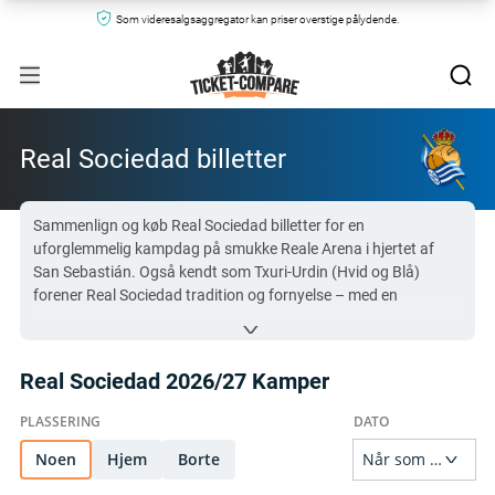
Som videresalgsaggregator kan priser overstige pålydende.
Real Sociedad billetter
Sammenlign og køb Real Sociedad billetter for en
uforglemmelig kampdag på smukke Reale Arena i hjertet af
San Sebastián. Også kendt som Txuri-Urdin (Hvid og Blå)
forener Real Sociedad tradition og fornyelse – med en
dynamisk trup formet af et elite-ungdomsakademi og en
verdensklasse scouting-netværk. Med to La Liga-titler, tre
Copa del Rey trofæer og en stolt tradition for at udvikle stjerner
Real Sociedad 2026/27 Kamper
som Antoine Griezmann og Mikel Oyarzabal, er klubben et
fyrtårn for baskisk stolthed. Gå ikke glip af det: Få dine Real
Sociedad billetter nu!
Noen
Hjem
Borte
Alle Real Sociedad billetter på Ticket-Compare.com er ekte