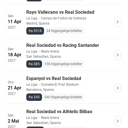
Rayo Vallecano vs Real Sociedad
Søn
La Liga
・
Campo de Futbol de Vallecas
11 Apr
Madrid, Spania
2027
fra $518
34 tilgjengelige billetter
Real Sociedad vs Racing Santander
Søn
La Liga
・
Reale Arena
18 Apr
San Sebastian, Spania
2027
fra $85
138 tilgjengelige billetter
Espanyol vs Real Sociedad
Ons
La Liga
・
Cornella-El Prat Stadium
21 Apr
Barcelona, Spania
2027
fra $45
540 tilgjengelige billetter
Real Sociedad vs Athletic Bilbao
Søn
La Liga
・
Reale Arena
2 Mai
San Sebastian, Spania
2027