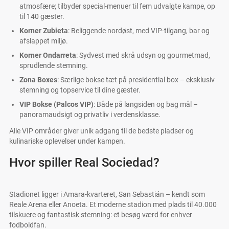
atmosfære; tilbyder special-menuer til fem udvalgte kampe, op
til 140 gæster.
Korner Zubieta
: Beliggende nordøst, med VIP-tilgang, bar og
afslappet miljø.
Korner Ondarreta
: Sydvest med skrå udsyn og gourmetmad,
sprudlende stemning.
Zona Boxes
: Særlige bokse tæt på presidential box – eksklusiv
stemning og topservice til dine gæster.
VIP Bokse (Palcos VIP)
: Både på langsiden og bag mål –
panoramaudsigt og privatliv i verdensklasse.
Alle VIP områder giver unik adgang til de bedste pladser og
kulinariske oplevelser under kampen.
Hvor spiller Real Sociedad?
Stadionet ligger i Amara-kvarteret, San Sebastián – kendt som
Reale Arena eller Anoeta. Et moderne stadion med plads til 40.000
tilskuere og fantastisk stemning: et besøg værd for enhver
fodboldfan.