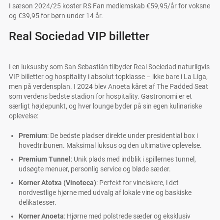
I sæson 2024/25 koster RS Fan medlemskab €59,95/år for voksne
og €39,95 for børn under 14 år.
Real Sociedad VIP billetter
I en luksusby som San Sebastián tilbyder Real Sociedad naturligvis
VIP billetter og hospitality i absolut topklasse – ikke bare i La Liga,
men på verdensplan. I 2024 blev Anoeta kåret af The Padded Seat
som verdens bedste stadion for hospitality. Gastronomi er et
særligt højdepunkt, og hver lounge byder på sin egen kulinariske
oplevelse:
Premium
: De bedste pladser direkte under presidential box i
hovedtribunen. Maksimal luksus og den ultimative oplevelse.
Premium Tunnel
: Unik plads med indblik i spillernes tunnel,
udsøgte menuer, personlig service og bløde sæder.
Korner Atotxa (Vinoteca)
: Perfekt for vinelskere, i det
nordvestlige hjørne med udvalg af lokale vine og baskiske
delikatesser.
Korner Anoeta
: Hjørne med polstrede sæder og eksklusiv