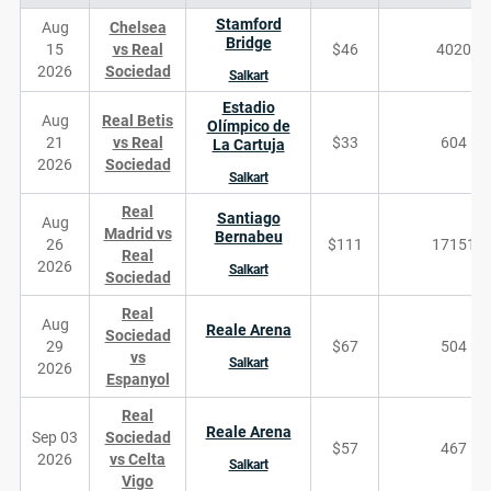
Stamford
Aug
Chelsea
Bridge
15
vs Real
$46
4020
2026
Sociedad
Salkart
Estadio
Aug
Real Betis
Olímpico de
21
vs Real
$33
604
La Cartuja
2026
Sociedad
Salkart
Real
Santiago
Aug
Madrid vs
Bernabeu
26
$111
17151
Real
2026
Salkart
Sociedad
Real
Aug
Reale Arena
Sociedad
29
$67
504
vs
Salkart
2026
Espanyol
Real
Reale Arena
Sep 03
Sociedad
$57
467
2026
vs Celta
Salkart
Vigo