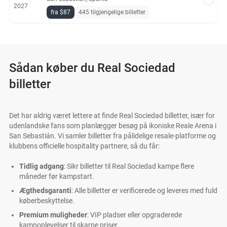
2027
fra $87
445 tilgjengelige billetter
Sådan køber du Real Sociedad
billetter
Det har aldrig været lettere at finde Real Sociedad billetter, især for
udenlandske fans som planlægger besøg på ikoniske Reale Arena i
San Sebastián. Vi samler billetter fra pålidelige resale-platforme og
klubbens officielle hospitality partnere, så du får:
Tidlig adgang
: Sikr billetter til Real Sociedad kampe flere
måneder før kampstart.
Ægthedsgaranti
: Alle billetter er verificerede og leveres med fuld
køberbeskyttelse.
Premium muligheder
: VIP pladser eller opgraderede
kampoplevelser til skarpe priser.