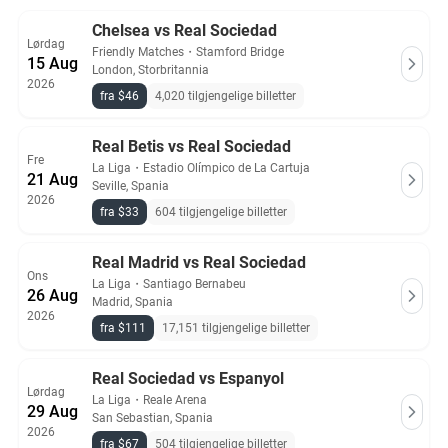
og kommer fra forhåndsgodkjente selgere som tilbyr 100%
garanti.
Chelsea vs Real Sociedad
Lørdag
Friendly Matches
・
Stamford Bridge
15 Aug
London, Storbritannia
2026
fra $46
4,020 tilgjengelige billetter
Real Betis vs Real Sociedad
Fre
La Liga
・
Estadio Olímpico de La Cartuja
21 Aug
Seville, Spania
2026
fra $33
604 tilgjengelige billetter
Real Madrid vs Real Sociedad
Ons
La Liga
・
Santiago Bernabeu
26 Aug
Madrid, Spania
2026
fra $111
17,151 tilgjengelige billetter
Real Sociedad vs Espanyol
Lørdag
La Liga
・
Reale Arena
29 Aug
San Sebastian, Spania
2026
fra $67
504 tilgjengelige billetter