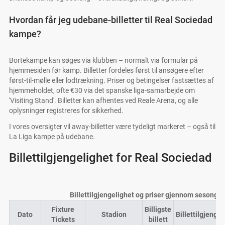
Hvordan får jeg udebane-billetter til Real Sociedad
kampe?
Bortekampe kan søges via klubben – normalt via formular på
hjemmesiden før kamp. Billetter fordeles først til ansøgere efter
først-til-mølle eller lodtrækning. Priser og betingelser fastsættes af
hjemmeholdet, ofte €30 via det spanske liga-samarbejde om
'Visiting Stand'. Billetter kan afhentes ved Reale Arena, og alle
oplysninger registreres for sikkerhed.
I vores oversigter vil away-billetter være tydeligt markeret – også til
La Liga kampe på udebane.
Billettilgjengelighet for Real Sociedad
Billettilgjengelighet og priser gjennom sesonge
Fixture
Billigste
Dato
Stadion
Billettilgjengel
Tickets
billett