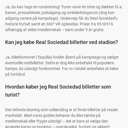
Ja, du kan tage en rundvisning! Turen varer én time og dækker bl.a.
banen, presselokale, pokalgang og omklædningsrum (dog kan
adgang variere på kampdage). Undervejs får du Real Sociedad’s
historie fortalt samt en 360° VR oplevelse. Priser fra €5 til €16
afhængig af alder/medlemskab – børn under 5 år gratis.
Kan jeg købe Real Sociedad billetter ved stadion?
Ja, billetkontoret (Taquilla) holder åbent på kampdage og sælger
eventuelle restbilletter. Dette er dog ikke anbefalet til populære
kampe, da udsolgt forekommer. For ro i sindet anbefales at købe
på forhånd.
Hvordan køber jeg Real Sociedad billetter som
turist?
Den letteste løsning som udlænding er at finde billetter på resale-
markedet. Med vores guides behøver du ikke tænke på
medlemskab eller frygte udsolgt – det er bare at vælge den
ønskede kamp og booking – overskueligt, hurtigt og sikkert!