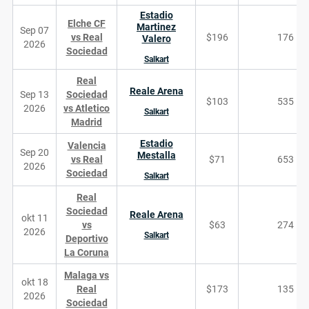
Estadio
Elche CF
Martinez
Sep 07
vs Real
$196
176
Valero
2026
Sociedad
Salkart
Real
Reale Arena
Sep 13
Sociedad
$103
535
2026
vs Atletico
Salkart
Madrid
Estadio
Valencia
Sep 20
Mestalla
vs Real
$71
653
2026
Sociedad
Salkart
Real
Sociedad
Reale Arena
okt 11
vs
$63
274
2026
Salkart
Deportivo
La Coruna
Malaga vs
okt 18
Real
$173
135
2026
Sociedad