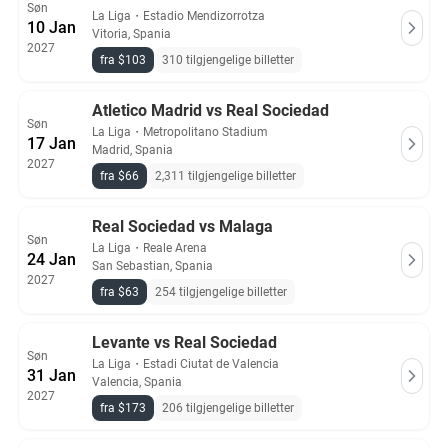
Søn
La Liga
・
Estadio Mendizorrotza
10 Jan
Vitoria, Spania
2027
fra $103
310 tilgjengelige billetter
Atletico Madrid vs Real Sociedad
Søn
La Liga
・
Metropolitano Stadium
17 Jan
Madrid, Spania
2027
fra $66
2,311 tilgjengelige billetter
Real Sociedad vs Malaga
Søn
La Liga
・
Reale Arena
24 Jan
San Sebastian, Spania
2027
fra $63
254 tilgjengelige billetter
Levante vs Real Sociedad
Søn
La Liga
・
Estadi Ciutat de Valencia
31 Jan
Valencia, Spania
2027
fra $173
206 tilgjengelige billetter