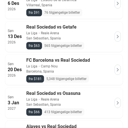
La Liga
・
Estadio de la Ceramica
6 Des
Villarreal, Spania
2026
fra $91
76 tilgjengelige billetter
Real Sociedad vs Getafe
Søn
La Liga
・
Reale Arena
13 Des
San Sebastian, Spania
2026
fra $63
565 tilgjengelige billetter
FC Barcelona vs Real Sociedad
Søn
La Liga
・
Camp Nou
20 Des
Barcelona, Spania
2026
fra $181
5,348 tilgjengelige billetter
Real Sociedad vs Osasuna
Søn
La Liga
・
Reale Arena
3 Jan
San Sebastian, Spania
2027
fra $66
413 tilgjengelige billetter
Alaves vs Real Sociedad