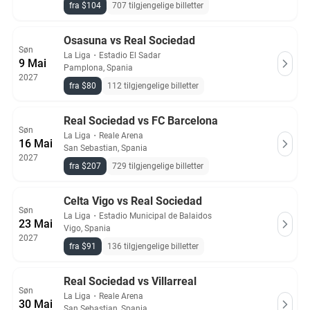
fra $104
707 tilgjengelige billetter
Osasuna vs Real Sociedad
Søn
La Liga
・
Estadio El Sadar
9 Mai
Pamplona, Spania
2027
fra $80
112 tilgjengelige billetter
Real Sociedad vs FC Barcelona
Søn
La Liga
・
Reale Arena
16 Mai
San Sebastian, Spania
2027
fra $207
729 tilgjengelige billetter
Celta Vigo vs Real Sociedad
Søn
La Liga
・
Estadio Municipal de Balaidos
23 Mai
Vigo, Spania
2027
fra $91
136 tilgjengelige billetter
Real Sociedad vs Villarreal
Søn
La Liga
・
Reale Arena
30 Mai
San Sebastian, Spania