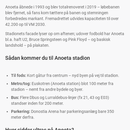
Anoeta åbnede i 1993 og blev totalrenoveret i 2019 – løbebanen
blev fjernet, så fans kom tættere på banen og stemningen
forbedredes markant. Fremadrettet udvides kapaciteten til over
42.200 op til VM 2030.
Stadionets facade lyser op om aftenen; udover fodbold har Anoeta
bl.a. haft U2, Bruce Springsteen og Pink Floyd – og baskisk
landshold – på plakaten.
Sådan kommer du til Anoeta stadion
Til fods:
Kort gåtur fra centrum – nyd byen på vej til stadion.
Metro/tog:
Euskotren (Anoeta station) blot 100 meter fra
stadion – nemt fra andre bydele og byer.
Bus:
Flere Dbus og Lurraldebus-linjer (fx 21, 43 og E03)
standser inden for 200 meter.
Parkering:
Donostia Arena har parkeringsanlæg bare 350
meter derfra.
Hvor sidder ultras på Anoeta?