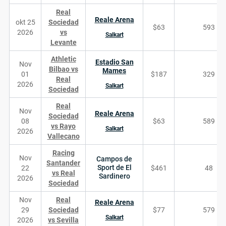
Real
Reale Arena
okt 25
Sociedad
$63
593
2026
vs
Salkart
Levante
Athletic
Estadio San
Nov
Bilbao vs
Mames
01
$187
329
Real
2026
Salkart
Sociedad
Real
Nov
Reale Arena
Sociedad
08
$63
589
vs Rayo
Salkart
2026
Vallecano
Racing
Nov
Campos de
Santander
Sport de El
22
$461
48
vs Real
Sardinero
2026
Sociedad
Nov
Real
Reale Arena
29
Sociedad
$77
579
Salkart
2026
vs Sevilla