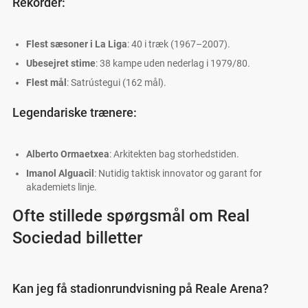
Rekorder:
Flest sæsoner i La Liga
: 40 i træk (1967–2007).
Ubesejret stime
: 38 kampe uden nederlag i 1979/80.
Flest mål
: Satrústegui (162 mål).
Legendariske trænere:
Alberto Ormaetxea
: Arkitekten bag storhedstiden.
Imanol Alguacil
: Nutidig taktisk innovator og garant for
akademiets linje.
Ofte stillede spørgsmål om Real
Sociedad billetter
Kan jeg få stadionrundvisning på Reale Arena?