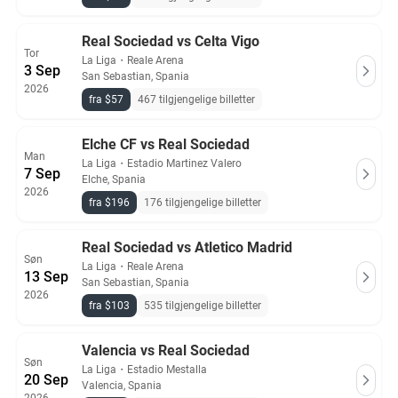
Real Sociedad vs Celta Vigo
Tor
La Liga
・
Reale Arena
3 Sep
San Sebastian, Spania
2026
fra $57
467 tilgjengelige billetter
Elche CF vs Real Sociedad
Man
La Liga
・
Estadio Martinez Valero
7 Sep
Elche, Spania
2026
fra $196
176 tilgjengelige billetter
Real Sociedad vs Atletico Madrid
Søn
La Liga
・
Reale Arena
13 Sep
San Sebastian, Spania
2026
fra $103
535 tilgjengelige billetter
Valencia vs Real Sociedad
Søn
La Liga
・
Estadio Mestalla
20 Sep
Valencia, Spania