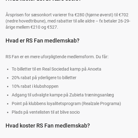
Årsprisen for sæsonkort varierer fra €280 (hjørne øverst) til €702
(nedre hovedtribune), med rabatter til alle aldre – fx betaler 26-29-
årige mellem €210 og €527.
Hvad er RS Fan medlemskab?
RS Fan er en mere uforpligtende medlemsform. Du får:
To billetter til en Real Sociedad kamp på Anoeta
20% rabat på yderligere to billetter
10% rabat i klubshoppen
Adgang til udvalgte kampe på Zubieta træningsanlæg
Point på klubbens loyalitetsprogram (Realzale Programa)
Plads på ventelisten til at blive socio
Hvad koster RS Fan medlemskab?