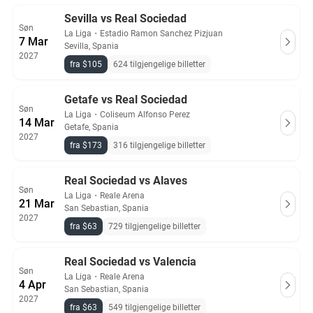
Sevilla vs Real Sociedad
Søn
La Liga
・
Estadio Ramon Sanchez Pizjuan
7 Mar
Sevilla, Spania
2027
fra $105
624 tilgjengelige billetter
Getafe vs Real Sociedad
Søn
La Liga
・
Coliseum Alfonso Perez
14 Mar
Getafe, Spania
2027
fra $173
316 tilgjengelige billetter
Real Sociedad vs Alaves
Søn
La Liga
・
Reale Arena
21 Mar
San Sebastian, Spania
2027
fra $63
729 tilgjengelige billetter
Real Sociedad vs Valencia
Søn
La Liga
・
Reale Arena
4 Apr
San Sebastian, Spania
2027
fra $63
549 tilgjengelige billetter