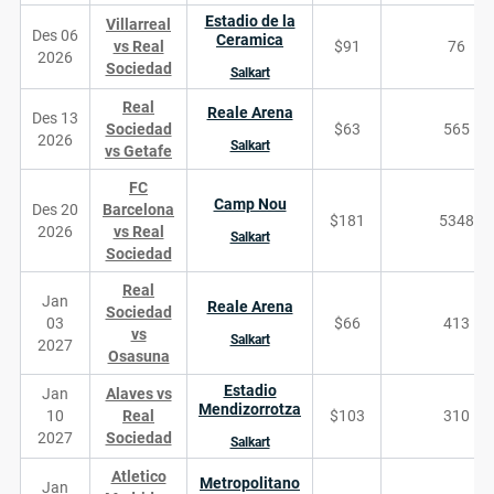
Estadio de la
Villarreal
Des 06
Ceramica
vs Real
$91
76
2026
Sociedad
Salkart
Real
Reale Arena
Des 13
Sociedad
$63
565
2026
Salkart
vs Getafe
FC
Camp Nou
Des 20
Barcelona
$181
5348
2026
vs Real
Salkart
Sociedad
Real
Jan
Reale Arena
Sociedad
03
$66
413
vs
Salkart
2027
Osasuna
Estadio
Jan
Alaves vs
Mendizorrotza
10
Real
$103
310
2027
Sociedad
Salkart
Atletico
Metropolitano
Jan