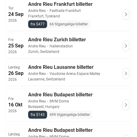
Andre Rieu Frankfurt billetter
Tor
Andre Rieu
・
Festhalle Frankfurt
24 Sep
Frankfurt, Tyskland
2026
fra $477
66 tilgjengelige billetter
Andre Rieu Zurich billetter
Fre
25 Sep
Andre Rieu
・
Hallenstadion
Zurich, Switzerland
2026
Andre Rieu Lausanne billetter
Lørdag
26 Sep
Andre Rieu
・
Vaudoise Arena Espace Malley
Lausanne, Switzerland
2026
Andre Rieu Budapest billetter
Fre
Andre Rieu
・
MVM Dome
16 Okt
Budapest, Hungary
2026
fra $143
499 tilgjengelige billetter
Andre Rieu Budapest billetter
Lørdag
Andre Rieu
・
MVM Dome