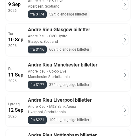
Andre Rieu
・
P&J Live
9 Sep
Aberdeen, Scotland
2026
fra $174
52 tilgjengelige billetter
Andre Rieu Glasgow billetter
Tor
Andre Rieu
・
OVO Hydro
10 Sep
Glasgow, Scotland
2026
fra $116
669 tilgjengelige billetter
Andre Rieu Manchester billetter
Fre
Andre Rieu
・
Co-op Live
11 Sep
Manchester, Storbritannia
2026
fra $177
374 tilgjengelige billetter
Andre Rieu Liverpool billetter
Lørdag
Andre Rieu
・
M&S Bank Arena
12 Sep
Liverpool, Storbritannia
2026
fra $221
109 tilgjengelige billetter
Andre Rieu Nottingham billetter