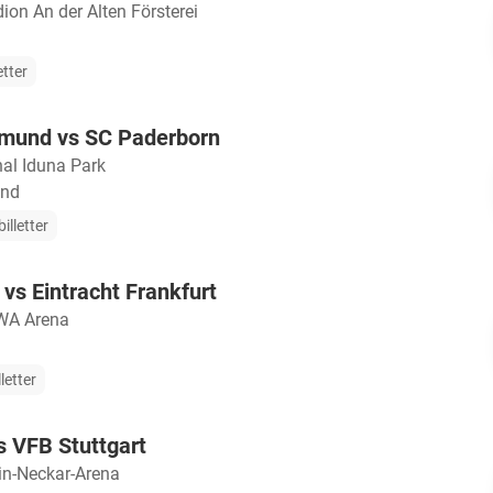
ion An der Alten Försterei
etter
tmund vs SC Paderborn
nal Iduna Park
and
illetter
vs Eintracht Frankfurt
A Arena
letter
 VFB Stuttgart
in-Neckar-Arena