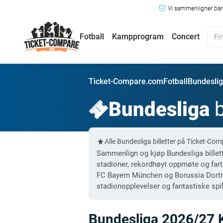
Vi sammenligner bare
Fotball
Kampprogram
Concert
Ticket-Compare.com
Fotball
Bundesliga
Bundesliga
b
Alle Bundesliga billetter på Ticket-C
Sammenlign og kjøp Bundesliga billetter
stadioner, rekordhøyt oppmøte og fart
FC Bayern München og Borussia Dortmun
stadionopplevelser og fantastiske spill
Bundesliga 2026/27