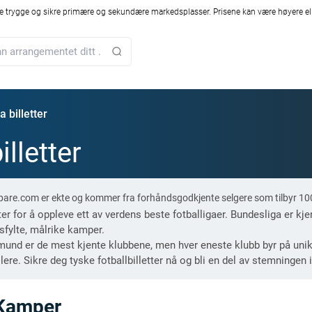
 trygge og sikre primære og sekundære markedsplasser. Prisene kan være høyere ell
 billetter
illetter
ompare.com er ekte og kommer fra forhåndsgodkjente selgere som tilbyr 10
 for å oppleve ett av verdens beste fotballigaer. Bundesliga er kjen
sfylte, målrike kamper.
d er de mest kjente klubbene, men hver eneste klubb byr på unik f
ere. Sikre deg tyske fotballbilletter nå og bli en del av stemningen 
 Kamper