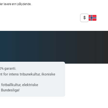
er lavere enn pålydende.
$
0% garanti.
t for intens tribunekultur, ikoniske
otballkultur, elektriske
i Bundesliga!