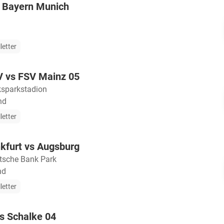
s Bayern Munich
letter
 vs FSV Mainz 05
ksparkstadion
nd
letter
nkfurt vs Augsburg
tsche Bank Park
nd
letter
vs Schalke 04