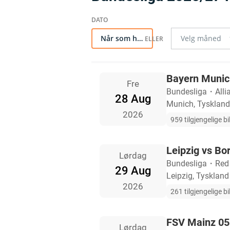
Når som helst
Bayern Munich
Fre
Bundesliga
・
Alli
28 Aug
Munich, Tyskland
2026
959 tilgjengelige bil
Leipzig vs B
Lørdag
Bundesliga
・
Red
29 Aug
Leipzig, Tyskland
2026
261 tilgjengelige bil
FSV Mainz 05
Lørdag