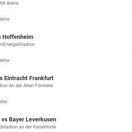
A Arena
letter
s Hoffenheim
inEnergieStadion
letter
s Eintracht Frankfurt
ion An der Alten Försterei
etter
g vs Bayer Leverkusen
dstadion an der Kaiserlinde