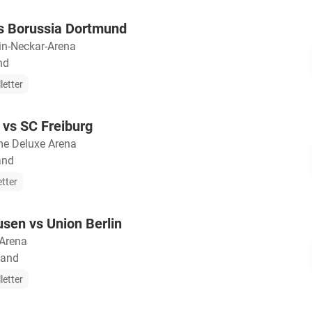
s Borussia Dortmund
in-Neckar-Arena
nd
letter
vs SC Freiburg
e Deluxe Arena
and
etter
sen vs Union Berlin
Arena
land
letter