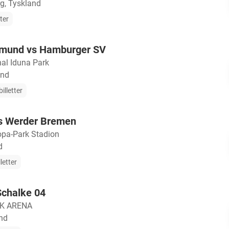
g, Tyskland
tter
tmund vs Hamburger SV
nal Iduna Park
and
illetter
vs Werder Bremen
opa-Park Stadion
d
letter
Schalke 04
K ARENA
nd