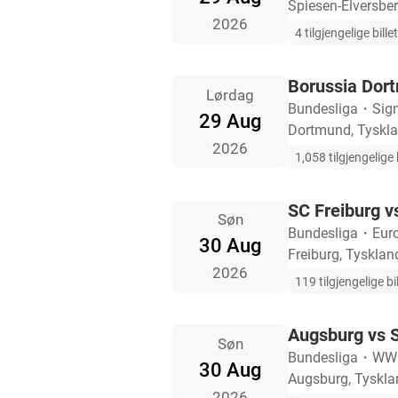
Spiesen-Elversber
2026
4 tilgjengelige bille
Borussia Dor
Lørdag
Bundesliga
・
Sig
29 Aug
Dortmund, Tyskl
2026
1,058 tilgjengelige b
SC Freiburg 
Søn
Bundesliga
・
Eur
30 Aug
Freiburg, Tysklan
2026
119 tilgjengelige bil
Augsburg vs 
Søn
Bundesliga
・
WW
30 Aug
Augsburg, Tyskla
2026