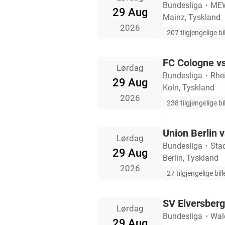
Bundesliga
・
MEW
29 Aug
Mainz, Tyskland
2026
207 tilgjengelige bil
FC Cologne v
Lørdag
Bundesliga
・
Rhe
29 Aug
Koln, Tyskland
2026
238 tilgjengelige bil
Union Berlin v
Lørdag
Bundesliga
・
Stad
29 Aug
Berlin, Tyskland
2026
27 tilgjengelige bill
SV Elversber
Lørdag
Bundesliga
・
Wal
29 Aug