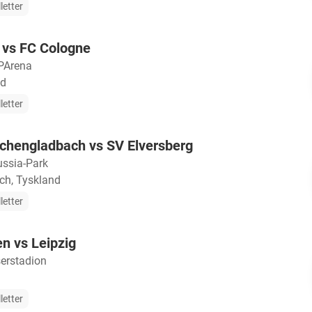
letter
 vs FC Cologne
Arena
nd
letter
chengladbach vs SV Elversberg
ussia-Park
h, Tyskland
letter
n vs Leipzig
erstadion
d
letter