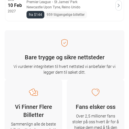
Premier League
・
St James' Park
10 Feb
Newcastle Upon Tyne, Reino Unido
2027
fra $144
959 tilgjengelige billetter
Bare trygge og sikre nettsteder
Vi vurderer integriteten til hvert nettsted vi anbefaler før vi
legger dem til søket ditt.
Vi Finner Flere
Fans elsker oss
Billetter
Over 2,5 millioner fans
stoler på oss hvert år for å
Sammenlign alle de beste
hjelpe dem med å få den