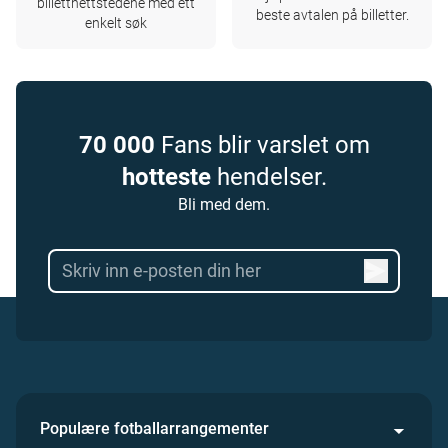
billettnettstedene med ett
beste avtalen på billetter.
enkelt søk
70 000
Fans blir varslet om
hotteste
hendelser.
Bli med dem.
Populære fotballarrangementer