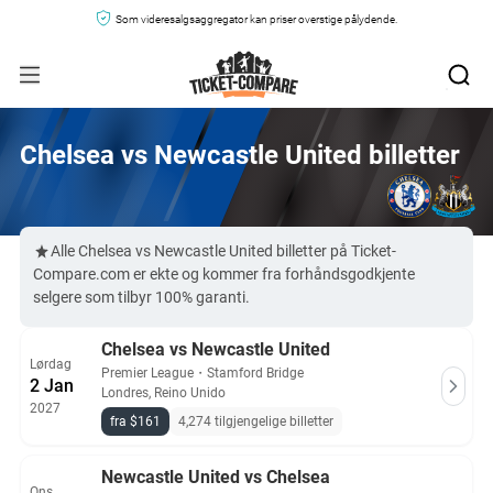
Som videresalgsaggregator kan priser overstige pålydende.
Chelsea vs Newcastle United billetter
Alle Chelsea vs Newcastle United billetter på Ticket-
Compare.com er ekte og kommer fra forhåndsgodkjente
selgere som tilbyr 100% garanti.
Chelsea vs Newcastle United
Lørdag
Premier League
・
Stamford Bridge
2 Jan
Londres, Reino Unido
2027
fra $161
4,274 tilgjengelige billetter
Newcastle United vs Chelsea
Ons