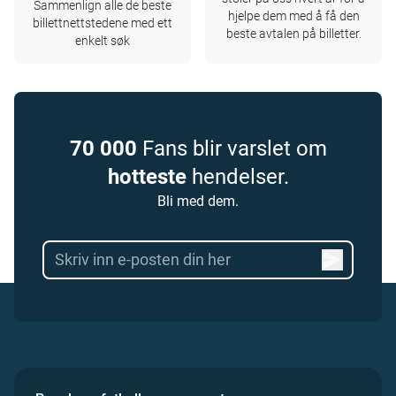
Sammenlign alle de beste
hjelpe dem med å få den
billettnettstedene med ett
beste avtalen på billetter.
enkelt søk
70 000
Fans blir varslet om
hotteste
hendelser.
Bli med dem.