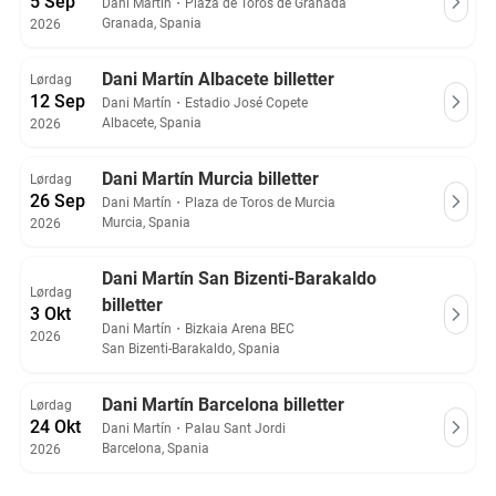
5 Sep
Dani Martín
・
Plaza de Toros de Granada
Granada, Spania
2026
Dani Martín Albacete billetter
Lørdag
12 Sep
Dani Martín
・
Estadio José Copete
Albacete, Spania
2026
Dani Martín Murcia billetter
Lørdag
26 Sep
Dani Martín
・
Plaza de Toros de Murcia
Murcia, Spania
2026
Dani Martín San Bizenti-Barakaldo
Lørdag
billetter
3 Okt
Dani Martín
・
Bizkaia Arena BEC
2026
San Bizenti-Barakaldo, Spania
Dani Martín Barcelona billetter
Lørdag
24 Okt
Dani Martín
・
Palau Sant Jordi
Barcelona, Spania
2026