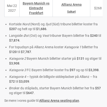
Bayern Munich vs
Allianz Arena
Mai 22
Eintracht
$268
2027
Salkart
Frankfurt
Kortside
Nord
(Nord) og
Syd
(Süd) tribune billetter koster fra
$207
og helt op til
$1,686
.
Langside
Øst
(Ost) og
Vest
tribuner Bayern billetter fra
$240
til
$7,874
.
For topudsyn på Allianz Arena koster
Kategorie 1
billetter fra
$120
til
$7,787
.
Kategorie 2
Bayern Munich billetter starter på
$131
og stiger til
$3,908
.
Kategorie 3
FC Bayern billetter koster fra
$97
og op til
$3,398
.
Kategorie 4
– typisk de billigste siddepladser på Allianz – fra
$72
til
$3,059
.
Ønsker du ståplads, starter Bayern Munich billetter her fra
$57
og stiger til
$647
.
Se mere i vores guide til
Allianz Arena seating plan
.