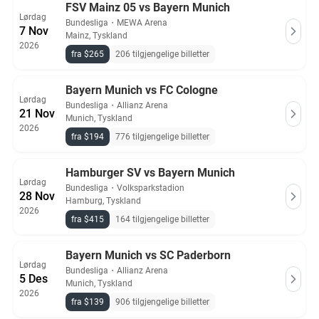
FSV Mainz 05 vs Bayern Munich
Lørdag
Bundesliga
・
MEWA Arena
7 Nov
Mainz, Tyskland
2026
fra $265
206 tilgjengelige billetter
Bayern Munich vs FC Cologne
Lørdag
Bundesliga
・
Allianz Arena
21 Nov
Munich, Tyskland
2026
fra $194
776 tilgjengelige billetter
Hamburger SV vs Bayern Munich
Lørdag
Bundesliga
・
Volksparkstadion
28 Nov
Hamburg, Tyskland
2026
fra $415
164 tilgjengelige billetter
Bayern Munich vs SC Paderborn
Lørdag
Bundesliga
・
Allianz Arena
5 Des
Munich, Tyskland
2026
fra $139
906 tilgjengelige billetter