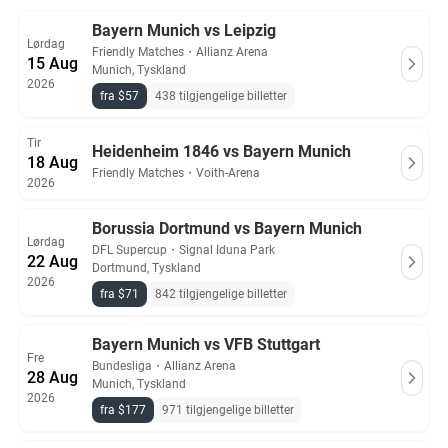
Alle Bayern Munich billetter på Ticket-Compare.com er ekte
og kommer fra forhåndsgodkjente selgere som tilbyr 100%
Bayern Munich vs Leipzig
Lørdag
garanti.
Friendly Matches
・
Allianz Arena
15 Aug
Munich, Tyskland
2026
fra $57
438 tilgjengelige billetter
Tir
Heidenheim 1846 vs Bayern Munich
18 Aug
Friendly Matches
・
Voith-Arena
2026
Borussia Dortmund vs Bayern Munich
Lørdag
DFL Supercup
・
Signal Iduna Park
22 Aug
Dortmund, Tyskland
2026
fra $71
842 tilgjengelige billetter
Bayern Munich vs VFB Stuttgart
Fre
Bundesliga
・
Allianz Arena
28 Aug
Munich, Tyskland
2026
fra $177
971 tilgjengelige billetter