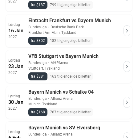
2027
fra $187
799 tilgjengelige billetter
Eintracht Frankfurt vs Bayern Munich
Lørdag
Bundesliga
・
Deutsche Bank Park
16 Jan
Frankfurt Am Main, Tyskland
2027
fra $302
182 tilgjengelige billetter
VFB Stuttgart vs Bayern Munich
Lørdag
Bundesliga
・
MHPArena
23 Jan
Stuttgart, Tyskland
2027
fra $381
163 tilgjengelige billetter
Bayern Munich vs Schalke 04
Lørdag
Bundesliga
・
Allianz Arena
30 Jan
Munich, Tyskland
2027
fra $168
767 tilgjengelige billetter
Bayern Munich vs SV Elversberg
Lørdag
Bundesliga
・
Allianz Arena
6 Feb