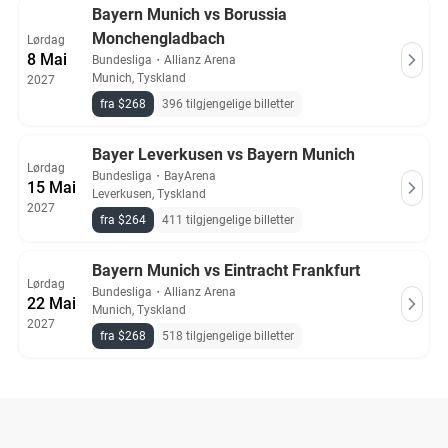
Bayern Munich vs Borussia
Monchengladbach
Lørdag
8 Mai
Bundesliga
・
Allianz Arena
Munich, Tyskland
2027
fra $268
396 tilgjengelige billetter
Bayer Leverkusen vs Bayern Munich
Lørdag
Bundesliga
・
BayArena
15 Mai
Leverkusen, Tyskland
2027
fra $264
411 tilgjengelige billetter
Bayern Munich vs Eintracht Frankfurt
Lørdag
Bundesliga
・
Allianz Arena
22 Mai
Munich, Tyskland
2027
fra $268
518 tilgjengelige billetter