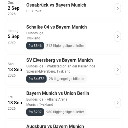
Ons
Osnabrück vs Bayern Munich
2 Sep
DFB Pokal
2026
Schalke 04 vs Bayern Munich
Lørdag
Bundesliga
5 Sep
Tyskland
2026
fra $346
212 tilgjengelige billetter
SV Elversberg vs Bayern Munich
Søn
Bundesliga
・
Waldstadion an der Kaiserlinde
13 Sep
Spiesen-Elversberg, Tyskland
2026
fra $4,672
28 tilgjengelige billetter
Bayern Munich vs Union Berlin
Fre
Bundesliga
・
Allianz Arena
18 Sep
Munich, Tyskland
2026
fra $207
980 tilgjengelige billetter
Augsburg vs Bayern Munich