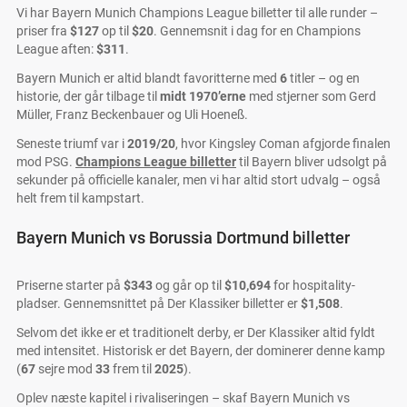
Vi har Bayern Munich Champions League billetter til alle runder –
priser fra
$127
op til
$20
. Gennemsnit i dag for en Champions
League aften:
$311
.
Bayern Munich er altid blandt favoritterne med
6
titler – og en
historie, der går tilbage til
midt 1970’erne
med stjerner som Gerd
Müller, Franz Beckenbauer og Uli Hoeneß.
Seneste triumf var i
2019/20
, hvor Kingsley Coman afgjorde finalen
mod PSG.
Champions League billetter
til Bayern bliver udsolgt på
sekunder på officielle kanaler, men vi har altid stort udvalg – også
helt frem til kampstart.
Bayern Munich vs Borussia Dortmund billetter
Priserne starter på
$343
og går op til
$10,694
for hospitality-
pladser. Gennemsnittet på Der Klassiker billetter er
$1,508
.
Selvom det ikke er et traditionelt derby, er Der Klassiker altid fyldt
med intensitet. Historisk er det Bayern, der dominerer denne kamp
(
67
sejre mod
33
frem til
2025
).
Oplev næste kapitel i rivaliseringen – skaf Bayern Munich vs