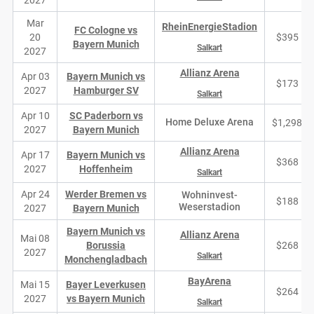
2027
Mar
RheinEnergieStadion
FC Cologne vs
20
$395
Bayern Munich
Salkart
2027
Allianz Arena
Apr 03
Bayern Munich vs
$173
2027
Hamburger SV
Salkart
Apr 10
SC Paderborn vs
Home Deluxe Arena
$1,298
2027
Bayern Munich
Allianz Arena
Apr 17
Bayern Munich vs
$368
2027
Hoffenheim
Salkart
Apr 24
Werder Bremen vs
Wohninvest-
$188
Weserstadion
2027
Bayern Munich
Bayern Munich vs
Allianz Arena
Mai 08
Borussia
$268
2027
Salkart
Monchengladbach
BayArena
Mai 15
Bayer Leverkusen
$264
2027
vs Bayern Munich
Salkart