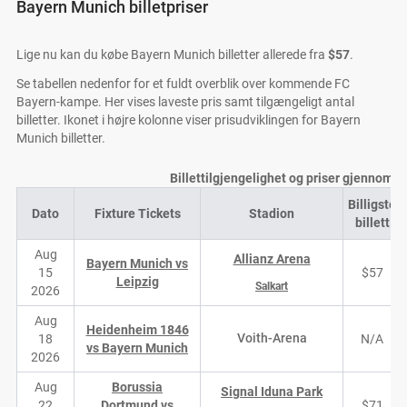
Bayern Munich billetpriser
Lige nu kan du købe Bayern Munich billetter allerede fra
$57
.
Se tabellen nedenfor for et fuldt overblik over kommende FC
Bayern-kampe. Her vises laveste pris samt tilgængeligt antal
billetter. Ikonet i højre kolonne viser prisudviklingen for Bayern
Munich billetter.
Billettilgjengelighet og priser gjennom 
Billigste
Dato
Fixture Tickets
Stadion
billett
Aug
Allianz Arena
Bayern Munich vs
15
$57
Leipzig
Salkart
2026
Aug
Heidenheim 1846
Voith-Arena
18
N/A
vs Bayern Munich
2026
Aug
Borussia
Signal Iduna Park
22
Dortmund vs
$71