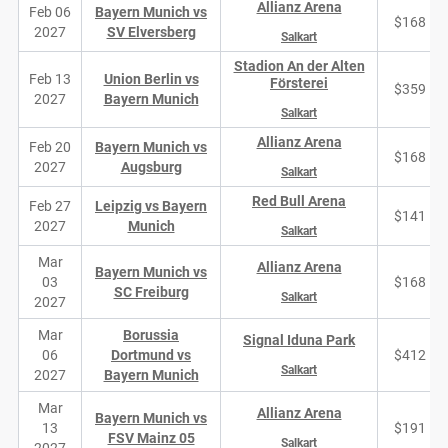
Allianz Arena
Feb 06
Bayern Munich vs
$168
2027
SV Elversberg
Salkart
Stadion An der Alten
Feb 13
Union Berlin vs
Försterei
$359
2027
Bayern Munich
Salkart
Allianz Arena
Feb 20
Bayern Munich vs
$168
2027
Augsburg
Salkart
Red Bull Arena
Feb 27
Leipzig vs Bayern
$141
2027
Munich
Salkart
Mar
Allianz Arena
Bayern Munich vs
03
$168
SC Freiburg
Salkart
2027
Mar
Borussia
Signal Iduna Park
06
Dortmund vs
$412
Salkart
2027
Bayern Munich
Mar
Allianz Arena
Bayern Munich vs
13
$191
FSV Mainz 05
Salkart