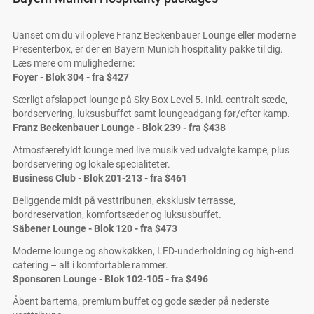
Uanset om du vil opleve Franz Beckenbauer Lounge eller moderne
Presenterbox, er der en Bayern Munich hospitality pakke til dig.
Læs mere om mulighederne:
Foyer - Blok 304 - fra
$427
Særligt afslappet lounge på Sky Box Level 5. Inkl. centralt sæde,
bordservering, luksusbuffet samt loungeadgang før/efter kamp.
Franz Beckenbauer Lounge - Blok 239 - fra
$438
Atmosfærefyldt lounge med live musik ved udvalgte kampe, plus
bordservering og lokale specialiteter.
Business Club - Blok 201-213 - fra
$461
Beliggende midt på vesttribunen, eksklusiv terrasse,
bordreservation, komfortsæder og luksusbuffet.
Säbener Lounge - Blok 120 - fra
$473
Moderne lounge og showkøkken, LED-underholdning og high-end
catering – alt i komfortable rammer.
Sponsoren Lounge - Blok 102-105 - fra
$496
Åbent bartema, premium buffet og gode sæder på nederste