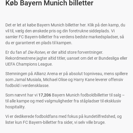
Køb Bayern Munich billetter
Det er let at købe Bayern Munich billetter her. Klik på den kamp, du
vil til, vælg den ønskede pris og din foretrukne siddeplads. Vi
samler FC Bayern-billetter fra verdens bedste markedspladser, så
du er garanteret en plads til kampen.
Er du fan af
Die Roten
, er der altid store forventninger.
Rekordmestrene jagter altid titler, uanset om det er Bundesliga eller
UEFA Champions League.
Stemningen på Allianz Arena er på absolut topniveau, mens spillere
som Jamal Musiala, Michael Olise og Harry Kane leverer offensiv
fodbold i verdensklasse.
Som nævnt har vi
17,206
Bayern Munich fodboldbilletter til salg –
til alle kampe og med valgmuligheder fra ståpladser til eksklusiv
hospitality.
Vi er dedikerede fodboldfans med fokus på kundetilfredshed, og
lister kun FC Bayern-billetter fra sider, vi selv ville bruge.