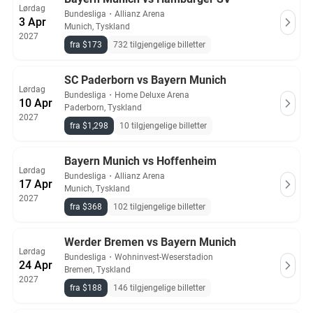
Lørdag
Bundesliga
・
Allianz Arena
3 Apr
Munich, Tyskland
2027
fra $173
732 tilgjengelige billetter
SC Paderborn vs Bayern Munich
Lørdag
Bundesliga
・
Home Deluxe Arena
10 Apr
Paderborn, Tyskland
2027
fra $1,298
10 tilgjengelige billetter
Bayern Munich vs Hoffenheim
Lørdag
Bundesliga
・
Allianz Arena
17 Apr
Munich, Tyskland
2027
fra $368
102 tilgjengelige billetter
Werder Bremen vs Bayern Munich
Lørdag
Bundesliga
・
Wohninvest-Weserstadion
24 Apr
Bremen, Tyskland
2027
fra $188
146 tilgjengelige billetter