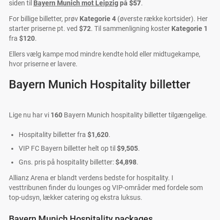
siden til
Bayern Munich mot Leipzig
på
$57
.
For billige billetter, prøv
Kategorie 4
(øverste række kortsider). Her
starter priserne pt. ved
$72
. Til sammenligning koster
Kategorie 1
fra
$120
.
Ellers vælg kampe mod mindre kendte hold eller midtugekampe,
hvor priserne er lavere.
Bayern Munich Hospitality billetter
Lige nu har vi
160
Bayern Munich hospitality billetter tilgængelige.
Hospitality billetter fra
$1,620
.
VIP FC Bayern billetter helt op til
$9,505
.
Gns. pris på hospitality billetter:
$4,898
.
Allianz Arena er blandt verdens bedste for hospitality. I
vesttribunen finder du lounges og VIP-områder med fordele som
top-udsyn, lækker catering og ekstra luksus.
Bayern Munich Hospitality packages