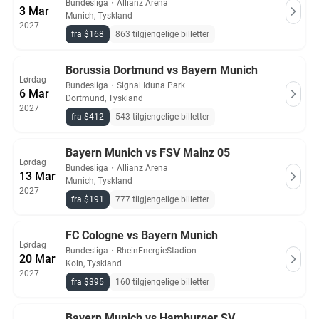
Bundesliga
・
Allianz Arena
3 Mar
Munich, Tyskland
2027
fra $168
863 tilgjengelige billetter
Borussia Dortmund vs Bayern Munich
Lørdag
Bundesliga
・
Signal Iduna Park
6 Mar
Dortmund, Tyskland
2027
fra $412
543 tilgjengelige billetter
Bayern Munich vs FSV Mainz 05
Lørdag
Bundesliga
・
Allianz Arena
13 Mar
Munich, Tyskland
2027
fra $191
777 tilgjengelige billetter
FC Cologne vs Bayern Munich
Lørdag
Bundesliga
・
RheinEnergieStadion
20 Mar
Koln, Tyskland
2027
fra $395
160 tilgjengelige billetter
Bayern Munich vs Hamburger SV