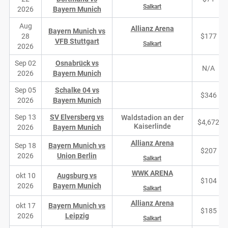
Salkart
2026
Bayern Munich
Aug
Allianz Arena
Bayern Munich vs
28
$177
VFB Stuttgart
Salkart
2026
Sep 02
Osnabrück vs
N/A
2026
Bayern Munich
Sep 05
Schalke 04 vs
$346
2026
Bayern Munich
Sep 13
SV Elversberg vs
Waldstadion an der
$4,672
Kaiserlinde
2026
Bayern Munich
Allianz Arena
Sep 18
Bayern Munich vs
$207
2026
Union Berlin
Salkart
WWK ARENA
okt 10
Augsburg vs
$104
2026
Bayern Munich
Salkart
Allianz Arena
okt 17
Bayern Munich vs
$185
2026
Leipzig
Salkart