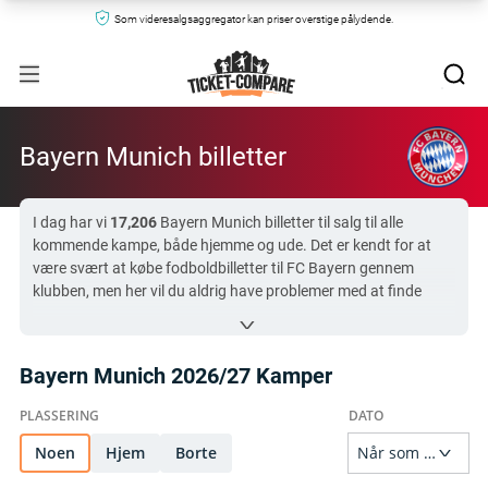
Som videresalgsaggregator kan priser overstige pålydende.
Bayern Munich billetter
I dag har vi
17,206
Bayern Munich billetter til salg til alle
kommende kampe, både hjemme og ude. Det er kendt for at
være svært at købe fodboldbilletter til FC Bayern gennem
klubben, men her vil du aldrig have problemer med at finde
pladser. Prisen på Bayern Munich billetter starter i realtid fra
$57
og går op til
$15,573
.
En kommende FC Bayern-kamp, der tiltrækker masser af
Bayern Munich 2026/27 Kamper
interesse, er
Borussia Dortmund mot Bayern Munich
på
$71
.
Vi søger på alle de bedste sekundære billetsider, så du hurtigt
og nemt finder Bayern Munich billetter til Allianz Arena og
udebane – uden besvær.
Noen
Hjem
Borte