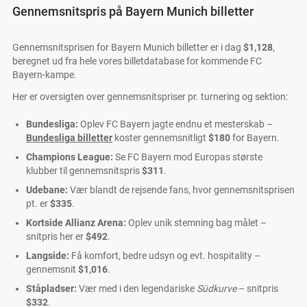
Gennemsnitspris på Bayern Munich billetter
Gennemsnitsprisen for Bayern Munich billetter er i dag
$1,128
,
beregnet ud fra hele vores billetdatabase for kommende FC
Bayern-kampe.
Her er oversigten over gennemsnitspriser pr. turnering og sektion:
Bundesliga:
Oplev FC Bayern jagte endnu et mesterskab –
Bundesliga billetter
koster gennemsnitligt
$180
for Bayern.
Champions League:
Se FC Bayern mod Europas største
klubber til gennemsnitspris
$311
.
Udebane:
Vær blandt de rejsende fans, hvor gennemsnitsprisen
pt. er
$335
.
Kortside Allianz Arena:
Oplev unik stemning bag målet –
snitpris her er
$492
.
Langside:
Få komfort, bedre udsyn og evt. hospitality –
gennemsnit
$1,016
.
Ståpladser:
Vær med i den legendariske
Südkurve
– snitpris
$332
.