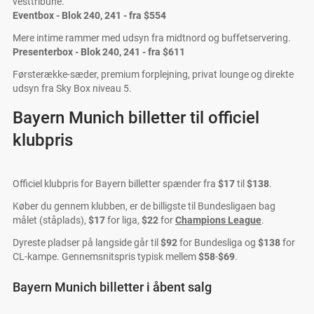
vesttribune.
Eventbox - Blok 240, 241 - fra
$554
Mere intime rammer med udsyn fra midtnord og buffetservering.
Presenterbox - Blok 240, 241 - fra
$611
Førsterække-sæder, premium forplejning, privat lounge og direkte
udsyn fra Sky Box niveau 5.
Bayern Munich billetter til officiel
klubpris
Officiel klubpris for Bayern billetter spænder fra
$17
til
$138
.
Køber du gennem klubben, er de billigste til Bundesligaen bag
målet (ståplads),
$17
for liga,
$22
for
Champions League
.
Dyreste pladser på langside går til
$92
for Bundesliga og
$138
for
CL-kampe. Gennemsnitspris typisk mellem
$58
-
$69
.
Bayern Munich billetter i åbent salg