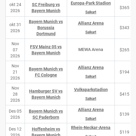
Europa-Park Stadion
okt 24
SC Freiburg vs
$365
2026
Bayern Munich
Salkart
Bayern Munich vs
Allianz Arena
okt 31
Borussia
$343
2026
Salkart
Dortmund
Nov
FSV Mainz 05 vs
MEWA Arena
07
$265
Bayern Munich
2026
Nov
Allianz Arena
Bayern Munich vs
21
$194
FC Cologne
Salkart
2026
Nov
Volksparkstadion
Hamburger SV vs
28
$415
Bayern Munich
Salkart
2026
Allianz Arena
Des 05
Bayern Munich vs
$139
2026
SC Paderborn
Salkart
Rhein-Neckar-Arena
Des 12
Hoffenheim vs
$119
2026
Bayern Munich