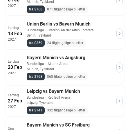
Munich, Tyskland
2027
fra $168
871 tilgjengelige billetter
Union Berlin vs Bayern Munich
Lørdag
Bundesliga
・
Stadion An der Alten Försterei
13 Feb
Berlin, Tyskland
2027
fra $359
24 tilgjengelige billetter
Bayern Munich vs Augsburg
Lørdag
Bundesliga
・
Allianz Arena
20 Feb
Munich, Tyskland
2027
fra $168
868 tilgjengelige billetter
Leipzig vs Bayern Munich
Lørdag
Bundesliga
・
Red Bull Arena
27 Feb
Leipzig, Tyskland
2027
fra $141
332 tilgjengelige billetter
Bayern Munich vs SC Freiburg
Ons