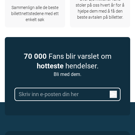
stoler på oss hvert år for å
Sammenlign alle de beste
hjelpe dem med å få den
billettnettstedene med ett
beste avtalen på billetter.
enkelt søk
70 000
Fans blir varslet om
hotteste
hendelser.
Bli med dem.