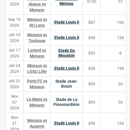
$120
22
Meinau
2026
Alsace vs
Monaco
Sep 19
Monaco vs
Stade Louis II
$87
166
2026
RC Lens
okt 10
Monaco vs
Stade Louis II
$68
158
2026
Toulouse
okt 17
Lorient vs
Stade Du
$53
8
Moustoir
2026
Monaco
okt 24
Monaco vs
Stade Louis II
$58
158
2026
LOSC Lille
okt 31
Paris FC vs
Stade Jean-
$69
26
Bouin
2026
Monaco
Nov
Le Mans vs
Stade de La
07
$85
36
Pincenardière
Monaco
2026
Nov
Monaco vs
Stade Louis II
21
$58
154
Auxerre
2026