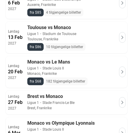
6 Feb
Auxerre, Frankrike
2027
fra $85
4 tilgjengelige billetter
Toulouse vs Monaco
Lørdag
Ligue 1
・
Stadium de Toulouse
13 Feb
Toulouse, Frankrike
2027
fra $86
10 tilgjengelige billetter
Monaco vs Le Mans
Lørdag
Ligue 1
・
Stade Louis II
20 Feb
Monaco, Frankrike
2027
fra $68
182 tilgjengelige billetter
Brest vs Monaco
Lørdag
27 Feb
Ligue 1
・
Stade Francis-Le Ble
Brest, Frankrike
2027
Monaco vs Olympique Lyonnais
Lørdag
Ligue 1
・
Stade Louis II
6 Mar