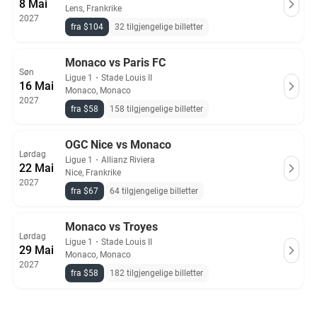
8 Mai
Lens, Frankrike
2027
fra $104
32 tilgjengelige billetter
Monaco vs Paris FC
Søn
Ligue 1
・
Stade Louis II
16 Mai
Monaco, Monaco
2027
fra $58
158 tilgjengelige billetter
OGC Nice vs Monaco
Lørdag
Ligue 1
・
Allianz Riviera
22 Mai
Nice, Frankrike
2027
fra $67
64 tilgjengelige billetter
Monaco vs Troyes
Lørdag
Ligue 1
・
Stade Louis II
29 Mai
Monaco, Monaco
2027
fra $58
182 tilgjengelige billetter