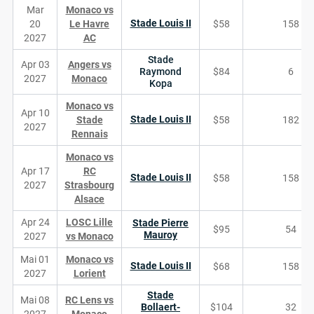
Mar
Monaco vs
Stade Louis II
20
Le Havre
$58
158
2027
AC
Stade
Apr 03
Angers vs
Raymond
$84
6
2027
Monaco
Kopa
Monaco vs
Apr 10
Stade Louis II
Stade
$58
182
2027
Rennais
Monaco vs
Apr 17
RC
Stade Louis II
$58
158
2027
Strasbourg
Alsace
Apr 24
LOSC Lille
Stade Pierre
$95
54
Mauroy
2027
vs Monaco
Mai 01
Monaco vs
Stade Louis II
$68
158
2027
Lorient
Stade
Mai 08
RC Lens vs
Bollaert-
$104
32