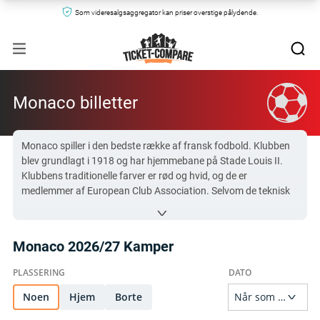
Som videresalgsaggregator kan priser overstige pålydende.
Monaco billetter
Monaco spiller i den bedste række af fransk fodbold. Klubben
blev grundlagt i 1918 og har hjemmebane på Stade Louis II.
Klubbens traditionelle farver er rød og hvid, og de er
medlemmer af European Club Association. Selvom de teknisk
set ikke er en fransk klub, er Monaco en af de mest succesrige
klubber i fransk fodbold.
Se nedenfor hvordan du kan få fat på Monaco billetter til deres
Monaco 2026/27 Kamper
kommende kampe.
Alle Monaco billetter på Ticket-Compare.com er ekte og
kommer fra forhåndsgodkjente selgere som tilbyr 100%
Noen
Hjem
Borte
garanti.