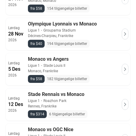
Monaco, Monaco
2026
fra $58
154 tilgjengelige billetter
Olympique Lyonnais vs Monaco
Lørdag
Ligue 1
・
Groupama Stadium
28 Nov
Décines-Charpieu, Frankrike
2026
fra $40
194 tilgjengelige billetter
Monaco vs Angers
Lørdag
Ligue 1
・
Stade Louis II
5 Des
Monaco, Frankrike
2026
fra $58
182 tilgjengelige billetter
Stade Rennais vs Monaco
Lørdag
Ligue 1
・
Roazhon Park
12 Des
Rennes, Frankrike
2026
fra $314
6 tilgjengelige billetter
Monaco vs OGC Nice
Lørdag