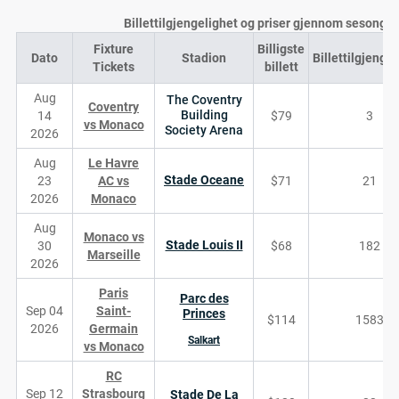
Billettilgjengelighet og priser gjennom sesonge
Fixture
Billigste
Dato
Stadion
Billettilgjenge
Tickets
billett
Aug
The Coventry
Coventry
Building
14
$79
3
vs Monaco
Society Arena
2026
Aug
Le Havre
Stade Oceane
23
AC vs
$71
21
2026
Monaco
Aug
Monaco vs
Stade Louis II
30
$68
182
Marseille
2026
Paris
Parc des
Sep 04
Saint-
Princes
$114
1583
2026
Germain
Salkart
vs Monaco
RC
Sep 12
Strasbourg
Stade De La