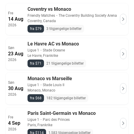
Coventry vs Monaco
Fre
Friendly Matches
・
The Coventry Building Society Arena
14 Aug
Coventry, Canada
2026
fra $79
3 tilgjengelige billetter
Le Havre AC vs Monaco
Søn
Ligue 1
・
Stade Oceane
23 Aug
Le Havre, Frankrike
2026
fra $71
21 tilgjengelige billetter
Monaco vs Marseille
Søn
Ligue 1
・
Stade Louis II
30 Aug
Monaco, Monaco
2026
fra $68
182 tilgjengelige billetter
Paris Saint-Germain vs Monaco
Fre
Ligue 1
・
Parc des Princes
4 Sep
Paris, Frankrike
2026
fra $114
1,583 tilgjengelige billetter