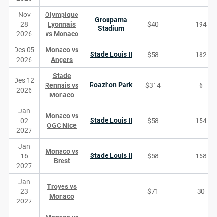
Nov
Olympique
Groupama
28
Lyonnais
$40
194
Stadium
2026
vs Monaco
Des 05
Monaco vs
Stade Louis II
$58
182
2026
Angers
Stade
Des 12
Roazhon Park
Rennais vs
$314
6
2026
Monaco
Jan
Monaco vs
Stade Louis II
02
$58
154
OGC Nice
2027
Jan
Monaco vs
Stade Louis II
16
$58
158
Brest
2027
Jan
Troyes vs
23
$71
30
Monaco
2027