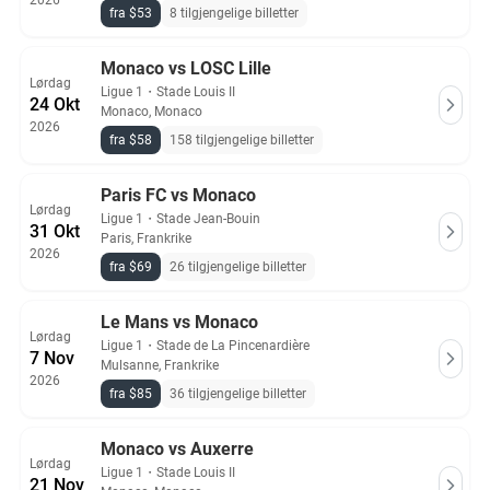
2026
fra $53
8 tilgjengelige billetter
Monaco vs LOSC Lille
Lørdag
Ligue 1
・
Stade Louis II
24 Okt
Monaco, Monaco
2026
fra $58
158 tilgjengelige billetter
Paris FC vs Monaco
Lørdag
Ligue 1
・
Stade Jean-Bouin
31 Okt
Paris, Frankrike
2026
fra $69
26 tilgjengelige billetter
Le Mans vs Monaco
Lørdag
Ligue 1
・
Stade de La Pincenardière
7 Nov
Mulsanne, Frankrike
2026
fra $85
36 tilgjengelige billetter
Monaco vs Auxerre
Lørdag
Ligue 1
・
Stade Louis II
21 Nov