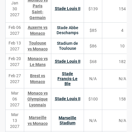
Monaco vs
Jan
Paris
Stade Louis II
30
$139
154
Saint-
2027
Germain
Feb 06
Auxerre vs
Stade Abbe
$85
4
Deschamps
2027
Monaco
Feb 13
Toulouse
Stadium de
$86
10
Toulouse
2027
vs Monaco
Feb 20
Monaco vs
Stade Louis II
$68
182
2027
Le Mans
Stade
Feb 27
Brest vs
Francis-Le
N/A
N/A
2027
Monaco
Ble
Mar
Monaco vs
Stade Louis II
06
Olympique
$100
158
2027
Lyonnais
Mar
Marseille
Marseille
13
N/A
N/A
Stadium
vs Monaco
2027