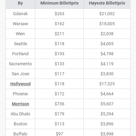
By
Minimum Billettpris
Høyeste Billettpris
Gdansk
$263
$21,002
Warsaw
$162
$18,005
Wien
$211
$2,038
Seattle
$118
$4,005
Portland
$193
$4,798
Sacramento
$133
$4,119
San Jose
$117
$3,830
Hollywood
$118
$17,325
Phoenix
$172
$4,664
Morrison
$736
$5,607
Abu Dhabi
$179
$5,294
Boston
$113
$3,896
Buffalo
$97
$3,998