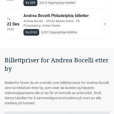
fra $99
4,810 tilgjengelige billetter
Andrea Bocelli Philadelphia billetter
Tir
Andrea Bocelli
・
Xfinity Mobile Arena - PA
22 Des
Philadelphia, United States
2026
fra $162
6,031 tilgjengelige billetter
Billettpriser for Andrea Bocelli etter
by
Nedenfor finner du en oversikt over billettprisene for Andrea Bocelli
sine turnédatoer etter by, som viser de laveste og høyeste
videresalgsprisene slik at du får et inntrykk av prisnivået. Bruk
denne tabellen for å sammenligne kostnadene på tvers av alle
stedene på turneen.