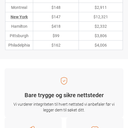
Montreal
$148
$2,911
New York
$147
$12,321
Hamilton
$418
$2,332
Pittsburgh
$99
$3,806
Philadelphia
$162
$4,006
Bare trygge og sikre nettsteder
Vi vurderer integriteten til hvert nettsted vi anbefaler før vi
legger dem til søket ditt.