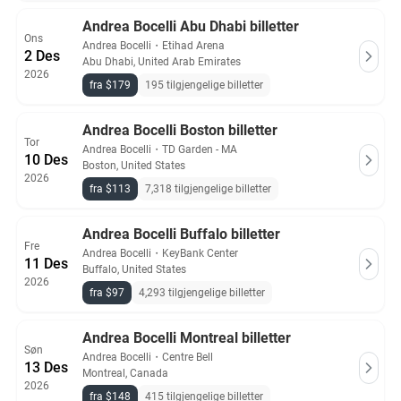
Andrea Bocelli Abu Dhabi billetter
Ons
Andrea Bocelli
・
Etihad Arena
2 Des
Abu Dhabi, United Arab Emirates
2026
fra $179
195 tilgjengelige billetter
Andrea Bocelli Boston billetter
Tor
Andrea Bocelli
・
TD Garden - MA
10 Des
Boston, United States
2026
fra $113
7,318 tilgjengelige billetter
Andrea Bocelli Buffalo billetter
Fre
Andrea Bocelli
・
KeyBank Center
11 Des
Buffalo, United States
2026
fra $97
4,293 tilgjengelige billetter
Andrea Bocelli Montreal billetter
Søn
Andrea Bocelli
・
Centre Bell
13 Des
Montreal, Canada
2026
fra $148
415 tilgjengelige billetter