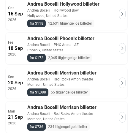
Andrea Bocelli Hollywood billetter
Ons
Andrea Bocelli
・
Hollywood Bowl
16 Sep
Hollywood, United States
2026
fra $118
12,631 tilgjengelige billetter
Andrea Bocelli Phoenix billetter
Fre
Andrea Bocelli
・
PHX Arena - AZ
18 Sep
Phoenix, United States
2026
fra $172
2,045 tilgjengelige billetter
Andrea Bocelli Morrison billetter
Søn
Andrea Bocelli
・
Red Rocks Amphitheatre
20 Sep
Morrison, United States
2026
fra $1,088
55 tilgjengelige billetter
Andrea Bocelli Morrison billetter
Man
Andrea Bocelli
・
Red Rocks Amphitheatre
21 Sep
Morrison, United States
2026
fra $736
234 tilgjengelige billetter