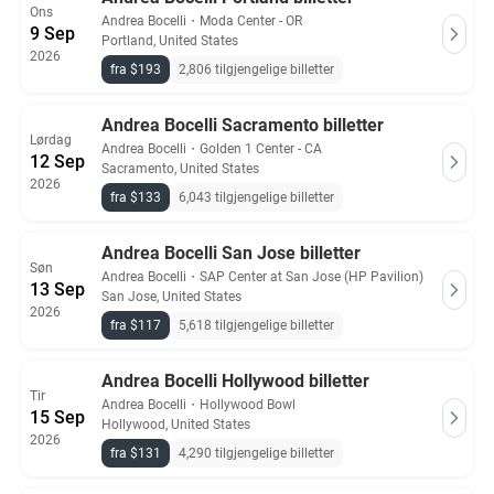
Ons
Andrea Bocelli
・
Moda Center - OR
9 Sep
Portland, United States
2026
fra $193
2,806 tilgjengelige billetter
Andrea Bocelli Sacramento billetter
Lørdag
Andrea Bocelli
・
Golden 1 Center - CA
12 Sep
Sacramento, United States
2026
fra $133
6,043 tilgjengelige billetter
Andrea Bocelli San Jose billetter
Søn
Andrea Bocelli
・
SAP Center at San Jose (HP Pavilion)
13 Sep
San Jose, United States
2026
fra $117
5,618 tilgjengelige billetter
Andrea Bocelli Hollywood billetter
Tir
Andrea Bocelli
・
Hollywood Bowl
15 Sep
Hollywood, United States
2026
fra $131
4,290 tilgjengelige billetter