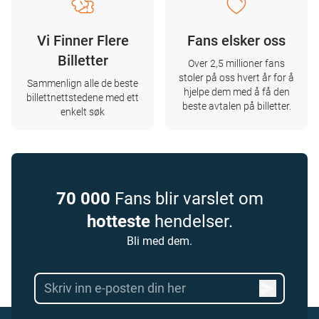
Vi Finner Flere
Fans elsker oss
Billetter
Over 2,5 millioner fans
stoler på oss hvert år for å
Sammenlign alle de beste
hjelpe dem med å få den
billettnettstedene med ett
beste avtalen på billetter.
enkelt søk
70 000
Fans blir varslet om
hotteste
hendelser.
Bli med dem.