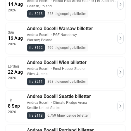
Andrea Bocelli
・
Polsat Plus Arena Gdańsk ( ex Stadion Energa Gdansk )
14 Aug
Gdansk, Poland
2026
fra $263
258 tilgjengelige billetter
Andrea Bocelli Warsaw billetter
Søn
Andrea Bocelli
・
PGE Narodowy
16 Aug
Warsaw, Poland
2026
fra $162
499 tilgjengelige billetter
Andrea Bocelli Wien billetter
Lørdag
Andrea Bocelli
・
Ernst-Happel-Stadion
22 Aug
Wien, Austria
2026
fra $211
898 tilgjengelige billetter
Andrea Bocelli Seattle billetter
Tir
Andrea Bocelli
・
Climate Pledge Arena
8 Sep
Seattle, United States
2026
fra $118
6,759 tilgjengelige billetter
Andrea Bocelli Portland billetter