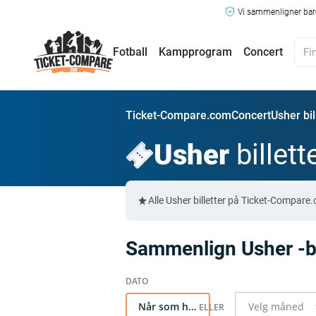
Vi sammenligner bare
Fotball
Kampprogram
Concert
Ticket-Compare.com
Concert
Usher bil
Usher
billett
Alle Usher billetter på Ticket-Compare
Sammenlign Usher -bil
Når som helst