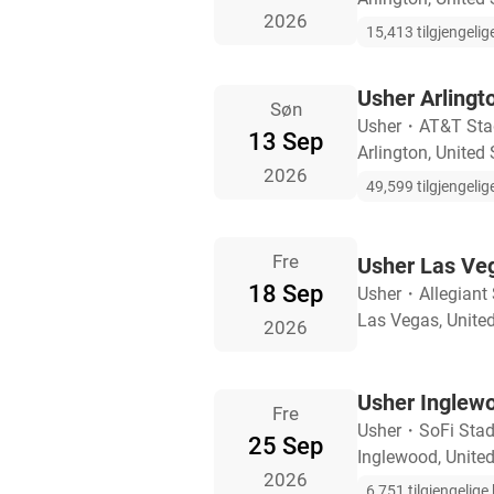
2026
15,413 tilgjengelige
Usher Arlingto
Søn
Usher
・
AT&T St
13 Sep
Arlington, United 
2026
49,599 tilgjengelige
Fre
Usher Las Veg
18 Sep
Usher
・
Allegiant
Las Vegas, United
2026
Usher Inglewo
Fre
Usher
・
SoFi Sta
25 Sep
Inglewood, United
2026
6,751 tilgjengelige b