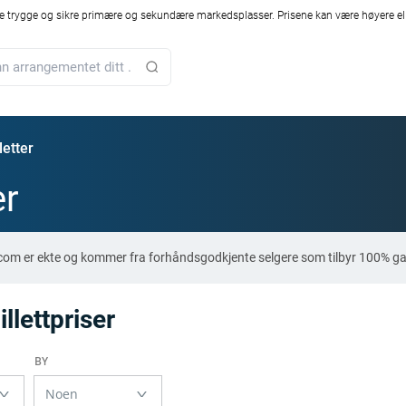
 trygge og sikre primære og sekundære markedsplasser. Prisene kan være høyere ell
letter
er
.com er ekte og kommer fra forhåndsgodkjente selgere som tilbyr 100% ga
lettpriser