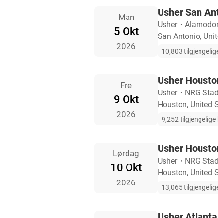
Usher San Anto
Man
Usher
・
Alamodo
5 Okt
San Antonio, Unit
2026
10,803 tilgjengelige
Usher Houston
Fre
Usher
・
NRG Sta
9 Okt
Houston, United 
2026
9,252 tilgjengelige b
Usher Houston
Lørdag
Usher
・
NRG Sta
10 Okt
Houston, United 
2026
13,065 tilgjengelige
Usher Atlanta 