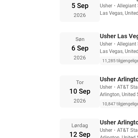
5 Sep
Usher
・
Allegiant
Las Vegas, United
2026
Usher Las Veg
Søn
Usher
・
Allegiant
6 Sep
Las Vegas, United
2026
11,285 tilgjengelige
Usher Arlingto
Tor
Usher
・
AT&T St
10 Sep
Arlington, United 
2026
10,847 tilgjengelige
Usher Arlingto
Lørdag
Usher
・
AT&T St
12 Sep
Arlington, United 