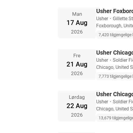
Usher Foxboro
Man
Usher
・
Gillette 
17 Aug
Foxborough, Unit
2026
7,420 tilgjengelige b
Usher Chicago 
Fre
Usher
・
Soldier F
21 Aug
Chicago, United S
2026
7,773 tilgjengelige b
Usher Chicago 
Lørdag
Usher
・
Soldier F
22 Aug
Chicago, United S
2026
13,679 tilgjengelige