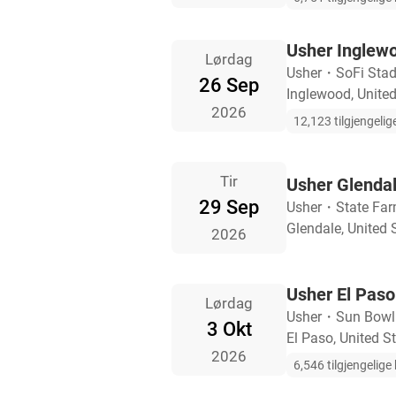
Usher Inglewo
Lørdag
Usher
・
SoFi Sta
26 Sep
Inglewood, United
2026
12,123 tilgjengelige
Tir
Usher Glendale
29 Sep
Usher
・
State Far
Glendale, United 
2026
Usher El Paso 
Lørdag
Usher
・
Sun Bowl
3 Okt
El Paso, United S
2026
6,546 tilgjengelige b