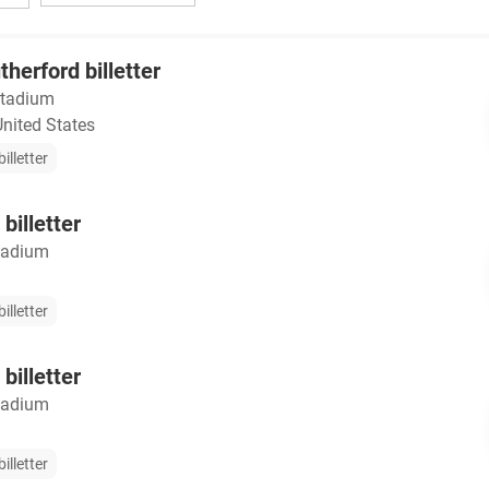
herford billetter
Stadium
United States
illetter
billetter
tadium
illetter
billetter
tadium
illetter