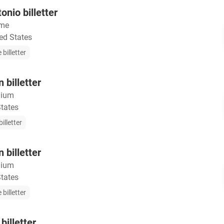
nio billetter
me
ed States
 billetter
 billetter
dium
States
illetter
 billetter
dium
States
 billetter
billetter