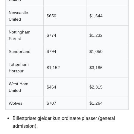
Newcastle
$650
$1,644
United
Nottingham
$774
$1,232
Forest
Sunderland
$794
$1,050
Tottenham
$1,152
$3,186
Hotspur
West Ham
$464
$2,315
United
Wolves
$707
$1,264
Billettpriser gjelder kun ordinære plasser (general
admission).