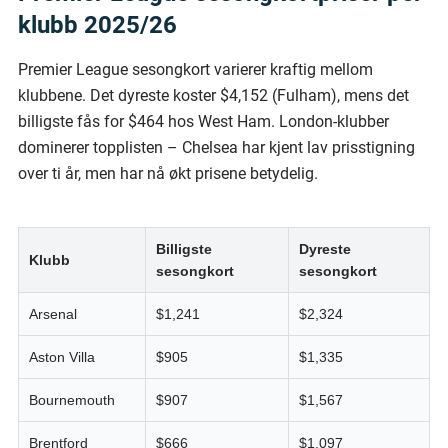
klubb 2025/26
Premier League sesongkort varierer kraftig mellom
klubbene. Det dyreste koster $4,152 (Fulham), mens det
billigste fås for $464 hos West Ham. London-klubber
dominerer topplisten – Chelsea har kjent lav prisstigning
over ti år, men har nå økt prisene betydelig.
Billigste
Dyreste
Klubb
sesongkort
sesongkort
Arsenal
$1,241
$2,324
Aston Villa
$905
$1,335
Bournemouth
$907
$1,567
Brentford
$666
$1,097