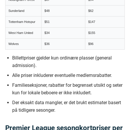
Sunderland
$48
$62
Tottenham Hotspur
$51
$147
West Ham United
$34
$155
Wolves
$36
$96
Billettpriser gjelder kun ordinære plasser (general
admission).
Alle priser inkluderer eventuelle medlemsrabatter.
Familieseksjoner, rabatter for begrenset utsikt og seter
kun for lokale beboere er ikke inkludert.
Der eksakt data mangler, er det brukt estimater basert
på tidligere sesonger.
Premier League sesongkortpriser per