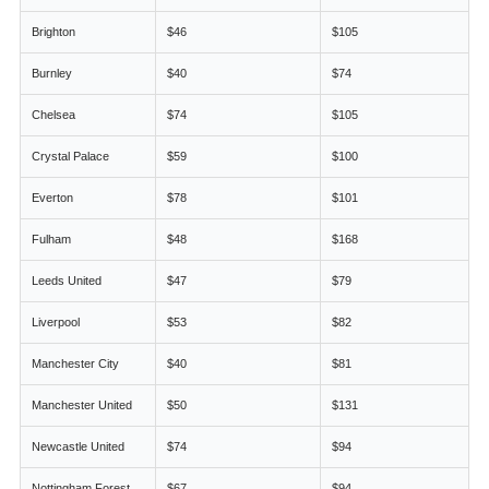
Brighton
$46
$105
Burnley
$40
$74
Chelsea
$74
$105
Crystal Palace
$59
$100
Everton
$78
$101
Fulham
$48
$168
Leeds United
$47
$79
Liverpool
$53
$82
Manchester City
$40
$81
Manchester United
$50
$131
Newcastle United
$74
$94
Nottingham Forest
$67
$94