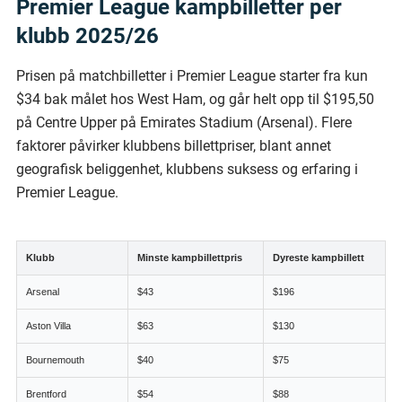
Premier League kampbilletter per
klubb 2025/26
Prisen på matchbilletter i Premier League starter fra kun
$34 bak målet hos West Ham, og går helt opp til $195,50
på Centre Upper på Emirates Stadium (Arsenal). Flere
faktorer påvirker klubbens billettpriser, blant annet
geografisk beliggenhet, klubbens suksess og erfaring i
Premier League.
Klubb
Minste kampbillettpris
Dyreste kampbillett
Arsenal
$43
$196
Aston Villa
$63
$130
Bournemouth
$40
$75
Brentford
$54
$88