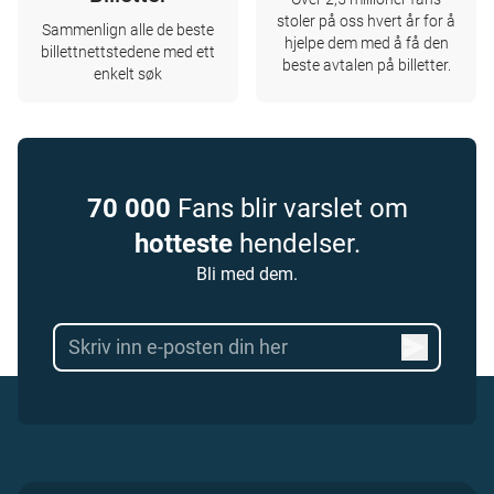
stoler på oss hvert år for å
Sammenlign alle de beste
hjelpe dem med å få den
billettnettstedene med ett
beste avtalen på billetter.
enkelt søk
70 000
Fans blir varslet om
hotteste
hendelser.
Bli med dem.