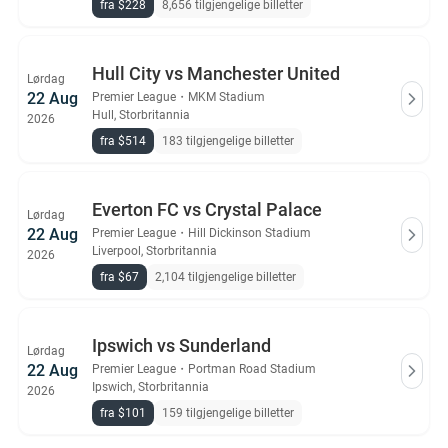
fra $228
8,656 tilgjengelige billetter
Hull City vs Manchester United
Lørdag
22 Aug
Premier League
・
MKM Stadium
Hull, Storbritannia
2026
fra $514
183 tilgjengelige billetter
Everton FC vs Crystal Palace
Lørdag
22 Aug
Premier League
・
Hill Dickinson Stadium
Liverpool, Storbritannia
2026
fra $67
2,104 tilgjengelige billetter
Ipswich vs Sunderland
Lørdag
22 Aug
Premier League
・
Portman Road Stadium
Ipswich, Storbritannia
2026
fra $101
159 tilgjengelige billetter