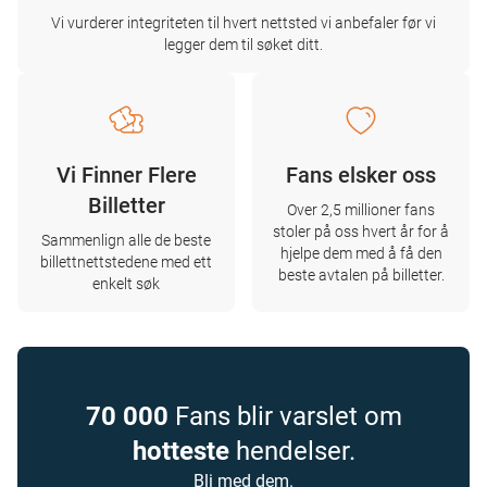
Vi vurderer integriteten til hvert nettsted vi anbefaler før vi
legger dem til søket ditt.
Vi Finner Flere
Fans elsker oss
Billetter
Over 2,5 millioner fans
stoler på oss hvert år for å
Sammenlign alle de beste
hjelpe dem med å få den
billettnettstedene med ett
beste avtalen på billetter.
enkelt søk
70 000
Fans blir varslet om
hotteste
hendelser.
Bli med dem.