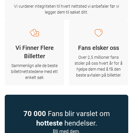
Vi vurderer integriteten til hvert nettsted vi anbefaler før vi
legger dem til søket ditt.
Vi Finner Flere
Fans elsker oss
Billetter
Over 2,5 millioner fans
stoler på oss hvert år for å
Sammenlign alle de beste
hjelpe dem med å få den
billettnettstedene med ett
beste avtalen på billetter.
enkelt søk
70 000
Fans blir varslet om
hotteste
hendelser.
Bli med dem.