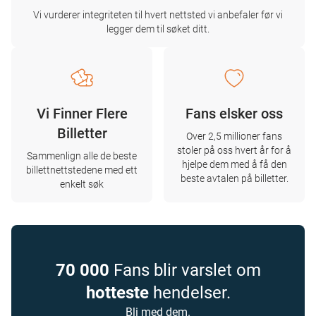
Vi vurderer integriteten til hvert nettsted vi anbefaler før vi
legger dem til søket ditt.
Vi Finner Flere
Fans elsker oss
Billetter
Over 2,5 millioner fans
stoler på oss hvert år for å
Sammenlign alle de beste
hjelpe dem med å få den
billettnettstedene med ett
beste avtalen på billetter.
enkelt søk
70 000
Fans blir varslet om
hotteste
hendelser.
Bli med dem.