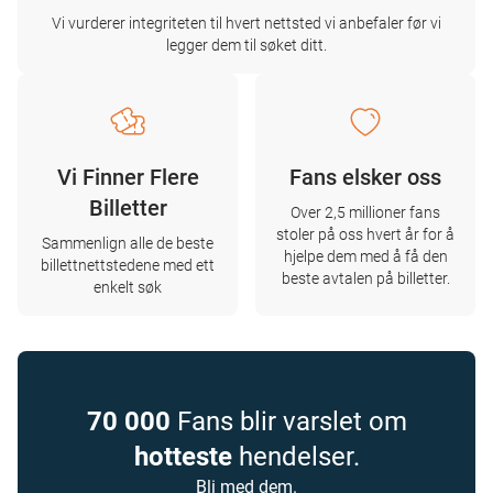
Vi vurderer integriteten til hvert nettsted vi anbefaler før vi
legger dem til søket ditt.
Vi Finner Flere
Fans elsker oss
Billetter
Over 2,5 millioner fans
stoler på oss hvert år for å
Sammenlign alle de beste
hjelpe dem med å få den
billettnettstedene med ett
beste avtalen på billetter.
enkelt søk
70 000
Fans blir varslet om
hotteste
hendelser.
Bli med dem.