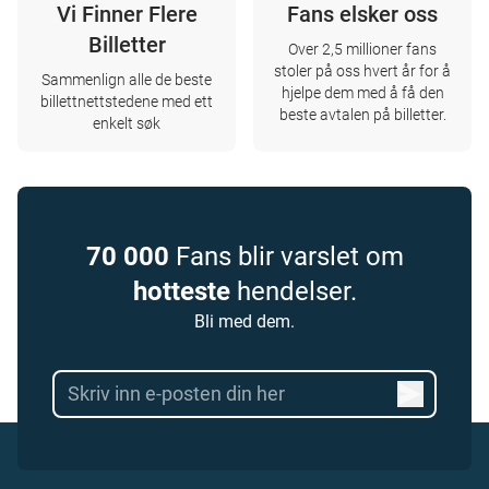
Vi Finner Flere
Fans elsker oss
Billetter
Over 2,5 millioner fans
stoler på oss hvert år for å
Sammenlign alle de beste
hjelpe dem med å få den
billettnettstedene med ett
beste avtalen på billetter.
enkelt søk
70 000
Fans blir varslet om
hotteste
hendelser.
Bli med dem.