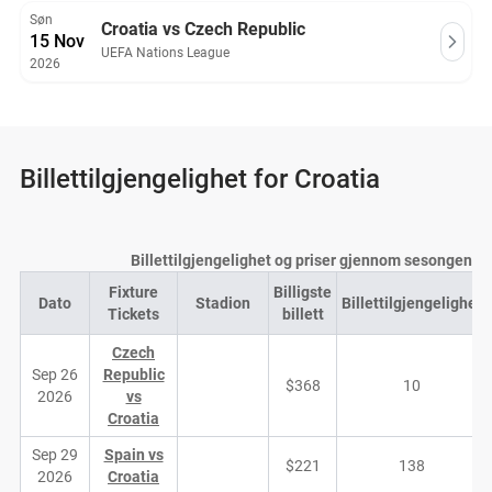
Søn
Croatia vs Czech Republic
15 Nov
UEFA Nations League
2026
Billettilgjengelighet for Croatia
Billettilgjengelighet og priser gjennom sesongen
Fixture
Billigste
Dato
Stadion
Billettilgjengelighet
Tickets
billett
Czech
Sep 26
Republic
$368
10
2026
vs
Croatia
Sep 29
Spain vs
$221
138
2026
Croatia