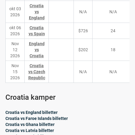
Croatia
okt 03
vs
N/A
N/A
2026
England
okt 06
Croatia
$726
24
2026
vs Spain
Nov
England
12
vs
$202
18
2026
Croatia
Nov
Croatia
15
vs Czech
N/A
N/A
2026
Republic
Croatia kamper
Croatia vs England billetter
Croatia vs Faroe Islands billetter
Croatia vs Ghana billetter
Croatia vs Latvia billetter