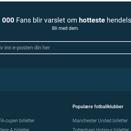
 000
Fans blir varslet om
hotteste
hendels
Bli med dem.
Populære fotballklubber
FA-cupen billetter
Manchester United billetter
Serie A billetter
Tottenham Hotspur billetter