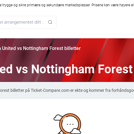
 trygge og sikre primære og sekundære markedsplasser. Prisene kan være høyere ell
United vs Nottingham Forest billetter
d vs Nottingham Forest b
rest billetter på Ticket-Compare.com er ekte og kommer fra forhåndsgod