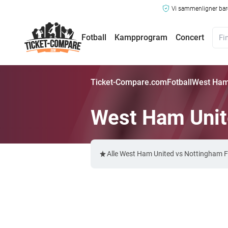
Vi sammenligner bare
Fotball
Kampprogram
Concert
Ticket-Compare.com
Fotball
West Ham 
West Ham Unite
Alle West Ham United vs Nottingham Fo