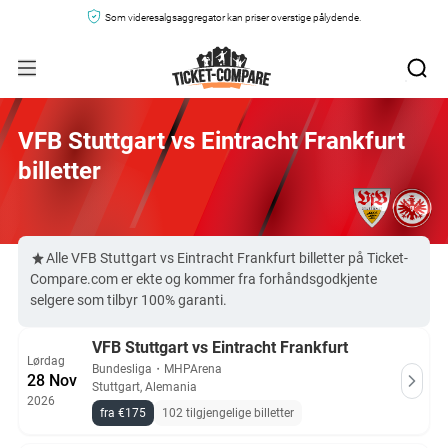
Som videresalgsaggregator kan priser overstige pålydende.
VFB Stuttgart vs Eintracht Frankfurt
billetter
Alle VFB Stuttgart vs Eintracht Frankfurt billetter på Ticket-
Compare.com er ekte og kommer fra forhåndsgodkjente
selgere som tilbyr 100% garanti.
VFB Stuttgart vs Eintracht Frankfurt
Lørdag
Bundesliga
・
MHPArena
28 Nov
Stuttgart, Alemania
2026
fra €175
102 tilgjengelige billetter