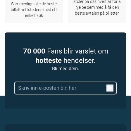
stoler på oss hvert år for å
Sammenlign alle de beste
hjelpe dem med å få den
billettnettstedene med ett
beste avtalen på billetter.
enkelt søk
70 000
Fans blir varslet om
hotteste
hendelser.
Bli med dem.