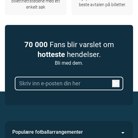
billettnettstedene med ett
beste avtalen på billetter.
enkelt søk
70 000
Fans blir varslet om
hotteste
hendelser.
Bli med dem.
Populære fotballarrangementer