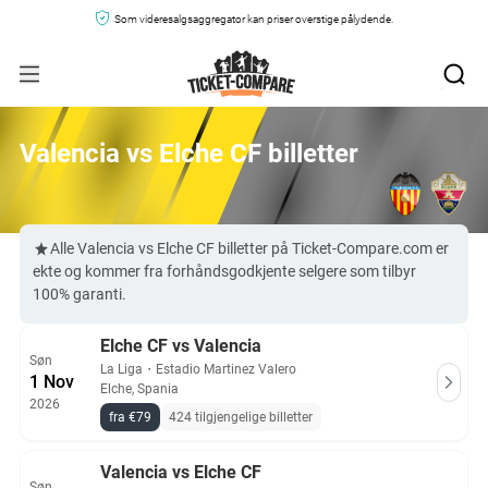
Som videresalgsaggregator kan priser overstige pålydende.
Valencia vs Elche CF billetter
Alle Valencia vs Elche CF billetter på Ticket-Compare.com er
ekte og kommer fra forhåndsgodkjente selgere som tilbyr
100% garanti.
Elche CF vs Valencia
Søn
La Liga
・
Estadio Martinez Valero
1 Nov
Elche, Spania
2026
fra €79
424 tilgjengelige billetter
Valencia vs Elche CF
Søn