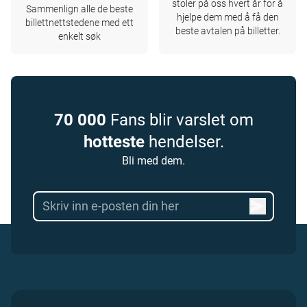
stoler på oss hvert år for å
Sammenlign alle de beste
hjelpe dem med å få den
billettnettstedene med ett
beste avtalen på billetter.
enkelt søk
70 000
Fans blir varslet om
hotteste
hendelser.
Bli med dem.