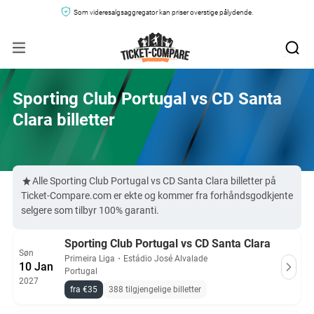
Som videresalgsaggregator kan priser overstige pålydende.
Sporting Club Portugal vs CD Santa
Clara billetter
Alle Sporting Club Portugal vs CD Santa Clara billetter på
Ticket-Compare.com er ekte og kommer fra forhåndsgodkjente
selgere som tilbyr 100% garanti.
Sporting Club Portugal vs CD Santa Clara
Søn
Primeira Liga
・
Estádio José Alvalade
10 Jan
Portugal
2027
fra €35
388 tilgjengelige billetter