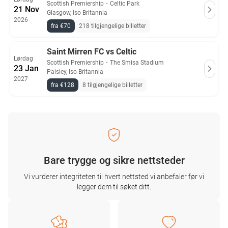
Scottish Premiership
・
Celtic Park
21 Nov
Glasgow, Iso-Britannia
2026
fra €70
218 tilgjengelige billetter
Saint Mirren FC vs Celtic
Lørdag
Scottish Premiership
・
The Smisa Stadium
23 Jan
Paisley, Iso-Britannia
2027
fra €128
8 tilgjengelige billetter
Bare trygge og sikre nettsteder
Vi vurderer integriteten til hvert nettsted vi anbefaler før vi
legger dem til søket ditt.