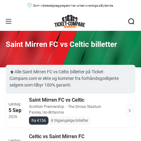
Som videresalgsaggregator kan priser overstige pålydende.
Saint Mirren FC vs Celtic billetter
Alle Saint Mirren FC vs Celtic billetter på Ticket-
Compare.com er ekte og kommer fra forhåndsgodkjente
selgere som tilbyr 100% garanti.
Saint Mirren FC vs Celtic
Lørdag
Scottish Premiership
・
The Smisa Stadium
5 Sep
Paisley, Iso-Britannia
2026
fra €156
8 tilgjengelige billetter
Celtic vs Saint Mirren FC
Lørdag