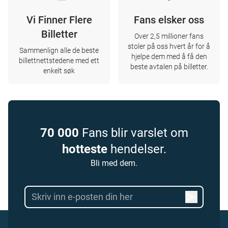
Vi Finner Flere
Fans elsker oss
Billetter
Over 2,5 millioner fans
stoler på oss hvert år for å
Sammenlign alle de beste
hjelpe dem med å få den
billettnettstedene med ett
beste avtalen på billetter.
enkelt søk
70 000
Fans blir varslet om
hotteste
hendelser.
Bli med dem.