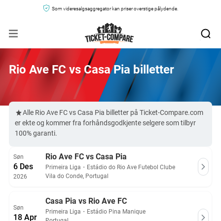
Som videresalgsaggregator kan priser overstige pålydende.
Rio Ave FC vs Casa Pia billetter
Alle Rio Ave FC vs Casa Pia billetter på Ticket-Compare.com
er ekte og kommer fra forhåndsgodkjente selgere som tilbyr
100% garanti.
Rio Ave FC vs Casa Pia
Søn
6 Des
Primeira Liga
・
Estádio do Rio Ave Futebol Clube
Vila do Conde, Portugal
2026
Casa Pia vs Rio Ave FC
Søn
Primeira Liga
・
Estádio Pina Manique
18 Apr
Portugal