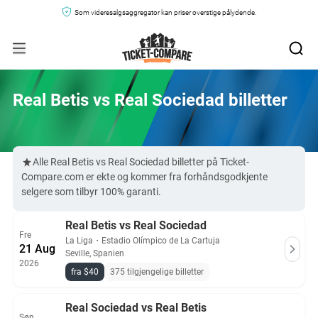
Som videresalgsaggregator kan priser overstige pålydende.
Real Betis vs Real Sociedad billetter
Alle Real Betis vs Real Sociedad billetter på Ticket-
Compare.com er ekte og kommer fra forhåndsgodkjente
selgere som tilbyr 100% garanti.
Real Betis vs Real Sociedad
Fre
La Liga
・
Estadio Olímpico de La Cartuja
21 Aug
Seville, Spanien
2026
fra $40
375 tilgjengelige billetter
Real Sociedad vs Real Betis
Søn