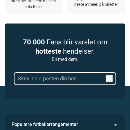
billettnettstedene med ett
beste avtalen på billetter.
enkelt søk
70 000
Fans blir varslet om
hotteste
hendelser.
Bli med dem.
Populære fotballarrangementer