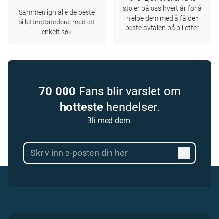
stoler på oss hvert år for å
Sammenlign alle de beste
hjelpe dem med å få den
billettnettstedene med ett
beste avtalen på billetter.
enkelt søk
70 000
Fans blir varslet om
hotteste
hendelser.
Bli med dem.