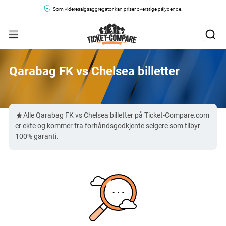
Som videresalgsaggregator kan priser overstige pålydende.
Qarabag FK vs Chelsea billetter
Alle Qarabag FK vs Chelsea billetter på Ticket-Compare.com
er ekte og kommer fra forhåndsgodkjente selgere som tilbyr
100% garanti.