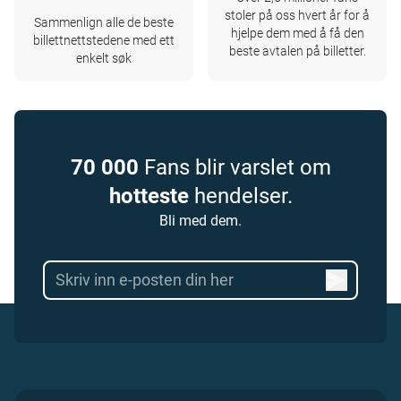
stoler på oss hvert år for å
Sammenlign alle de beste
hjelpe dem med å få den
billettnettstedene med ett
beste avtalen på billetter.
enkelt søk
70 000
Fans blir varslet om
hotteste
hendelser.
Bli med dem.