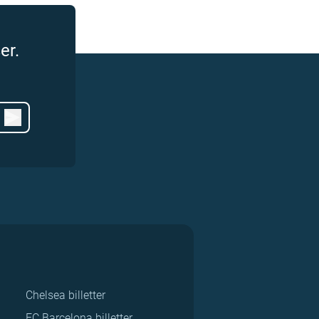
er.
Chelsea billetter
FC Barcelona billetter