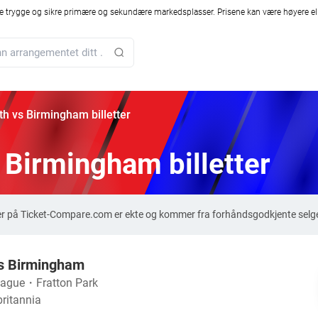
 trygge og sikre primære og sekundære markedsplasser. Prisene kan være høyere ell
h vs Birmingham billetter
Birmingham billetter
er på Ticket-Compare.com er ekte og kommer fra forhåndsgodkjente selge
s Birmingham
eague
・
Fratton Park
ritannia