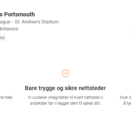
s Portsmouth
eague
・
St. Andrew's Stadium
britannia
tter
Bare trygge og sikre nettsteder
ene med
Vi vurderer integriteten til hvert nettsted vi
Over 2
anbefaler før vi legger dem til søket ditt.
å hj