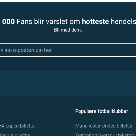
 000
Fans blir varslet om
hotteste
hendels
Bli med dem.
Populære fotballklubber
FA-cupen billetter
Manchester United billetter
Serie A billetter
Tottenham Hotspur billetter