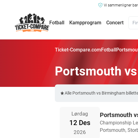
Vi sammenligner bare
Fotball
Kampprogram
Concert
Ticket-Compare.com
Fotball
Portsmout
Portsmouth vs 
Alle Portsmouth vs Birmingham billett
Lørdag
Portsmouth v
12 Des
Championship L
Portsmouth, Storb
2026