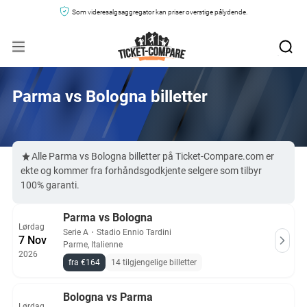
Som videresalgsaggregator kan priser overstige pålydende.
Parma vs Bologna billetter
Alle Parma vs Bologna billetter på Ticket-Compare.com er
ekte og kommer fra forhåndsgodkjente selgere som tilbyr
100% garanti.
Parma vs Bologna
Lørdag
Serie A
・
Stadio Ennio Tardini
7 Nov
Parme, Italienne
2026
fra €164
14 tilgjengelige billetter
Bologna vs Parma
Lørdag