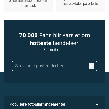
billettnettstedene med ett
beste avtalen på billetter.
enkelt søk
70 000
Fans blir varslet om
hotteste
hendelser.
Bli med dem.
Populære fotballarrangementer