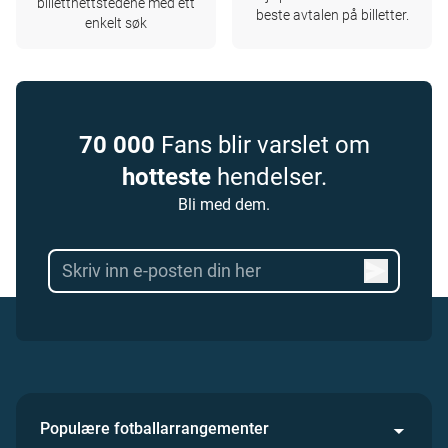
billettnettstedene med ett
beste avtalen på billetter.
enkelt søk
70 000
Fans blir varslet om
hotteste
hendelser.
Bli med dem.
Populære fotballarrangementer