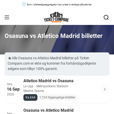
Som videresalgsaggregator kan priser overstige pålydende.
Osasuna vs Atletico Madrid billetter
Alle Osasuna vs Atletico Madrid billetter på Ticket-
Compare.com er ekte og kommer fra forhåndsgodkjente
selgere som tilbyr 100% garanti.
Atletico Madrid vs Osasuna
Ons
La Liga
・
Metropolitano Stadium
16 Sep
Madrid, Spania
2026
fra €44
1,724 tilgjengelige billetter
Osasuna vs Atletico Madrid
Søn