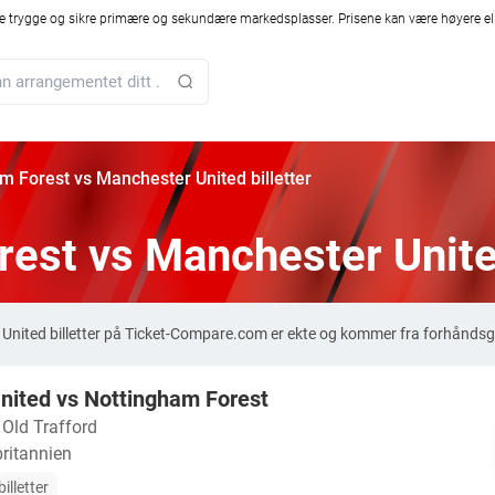
 trygge og sikre primære og sekundære markedsplasser. Prisene kan være høyere ell
m Forest vs Manchester United billetter
est vs Manchester United
United billetter på Ticket-Compare.com er ekte og kommer fra forhåndsgo
nited vs Nottingham Forest
・
Old Trafford
ritannien
illetter