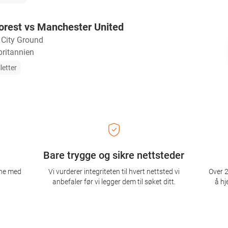
orest vs Manchester United
・
City Ground
britannien
letter
Bare trygge og sikre nettsteder
ene med
Vi vurderer integriteten til hvert nettsted vi
Over 2
anbefaler før vi legger dem til søket ditt.
å hj