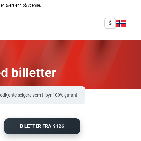
er lavere enn pålydende.
$
 billetter
dkjente selgere som tilbyr 100% garanti.
BILETTER FRA $126