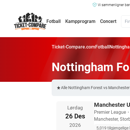
Vi sammenligner bare
Fotball
Kampprogram
Concert
Ticket-Compare.com
Fotball
Nottingha
Nottingham For
Alle Nottingham Forest vs Manchester 
Manchester U
Lørdag
Premier League
26 Des
Manchester, Storb
2026
5,019 tilgjengelige b