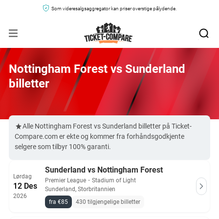
Som videresalgsaggregator kan priser overstige pålydende.
Nottingham Forest vs Sunderland
billetter
Alle Nottingham Forest vs Sunderland billetter på Ticket-
Compare.com er ekte og kommer fra forhåndsgodkjente
selgere som tilbyr 100% garanti.
Sunderland vs Nottingham Forest
Lørdag
Premier League
・
Stadium of Light
12 Des
Sunderland, Storbritannien
2026
fra €85
430 tilgjengelige billetter