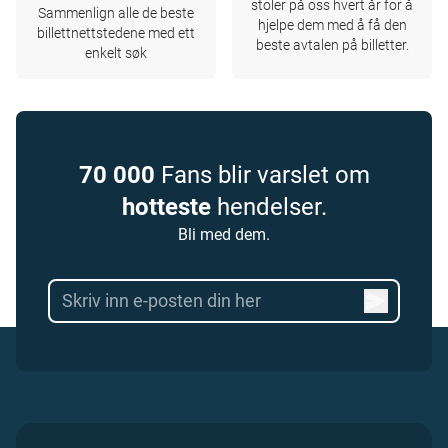
stoler på oss hvert år for å
Sammenlign alle de beste
hjelpe dem med å få den
billettnettstedene med ett
beste avtalen på billetter.
enkelt søk
70 000
Fans blir varslet om
hotteste
hendelser.
Bli med dem.