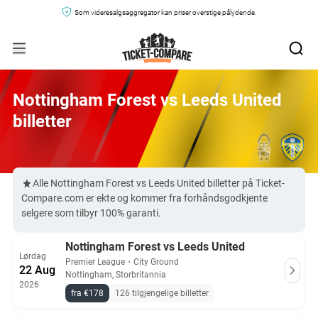
Som videresalgsaggregator kan priser overstige pålydende.
Nottingham Forest vs Leeds United
billetter
Alle Nottingham Forest vs Leeds United billetter på Ticket-
Compare.com er ekte og kommer fra forhåndsgodkjente
selgere som tilbyr 100% garanti.
Nottingham Forest vs Leeds United
Lørdag
Premier League
・
City Ground
22 Aug
Nottingham, Storbritannia
2026
fra €178
126 tilgjengelige billetter