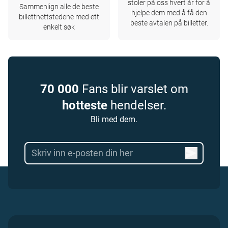
stoler på oss hvert år for å
Sammenlign alle de beste
hjelpe dem med å få den
billettnettstedene med ett
beste avtalen på billetter.
enkelt søk
70 000
Fans blir varslet om
hotteste
hendelser.
Bli med dem.