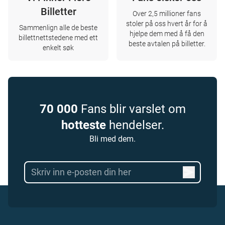
Billetter
Over 2,5 millioner fans
stoler på oss hvert år for å
Sammenlign alle de beste
hjelpe dem med å få den
billettnettstedene med ett
beste avtalen på billetter.
enkelt søk
70 000
Fans blir varslet om
hotteste
hendelser.
Bli med dem.