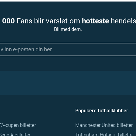
 000
Fans blir varslet om
hotteste
hendels
Bli med dem.
Populære fotballklubber
FA-cupen billetter
Manchester United billetter
Serie A billetter
Tottenham Hotspur billetter