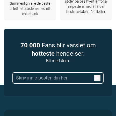
stoler på oss hvert år for å
Sammenlign alle de beste
hjelpe dem med å få den
billettnettstedene med ett
beste avtalen på billetter.
enkelt søk
70 000
Fans blir varslet om
hotteste
hendelser.
Bli med dem.