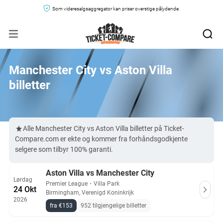
Som videresalgsaggregator kan priser overstige pålydende.
Manchester City vs Aston Villa
billetter
Alle Manchester City vs Aston Villa billetter på Ticket-
Compare.com er ekte og kommer fra forhåndsgodkjente
selgere som tilbyr 100% garanti.
Aston Villa vs Manchester City
Lørdag
Premier League
・
Villa Park
24 Okt
Birmingham, Verenigd Koninkrijk
2026
fra €153
952 tilgjengelige billetter