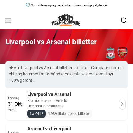
Som videresalgsaggregator kan priser overstige pålydende.
Liverpool vs Arsenal billetter
Alle Liverpool vs Arsenal billetter på Ticket-Compare.com er
ekte og kommer fra forhåndsgodkjente selgere som tilbyr
100% garanti.
Liverpool vs Arsenal
Lørdag
Premier League
・
Anfield
31 Okt
Liverpool, Storbritannia
2026
fra €412
1,939 tilgjengelige billetter
Arsenal vs Liverpool
Lørdag