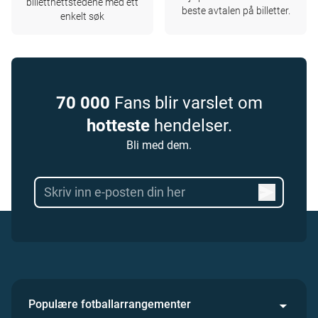
billettnettstedene med ett
beste avtalen på billetter.
enkelt søk
70 000
Fans blir varslet om
hotteste
hendelser.
Bli med dem.
Populære fotballarrangementer