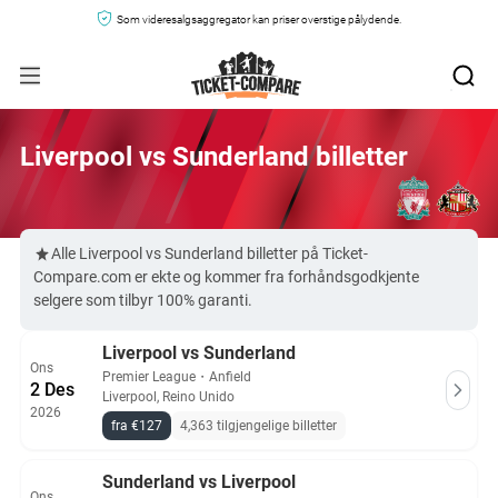
Som videresalgsaggregator kan priser overstige pålydende.
Liverpool vs Sunderland billetter
Alle Liverpool vs Sunderland billetter på Ticket-
Compare.com er ekte og kommer fra forhåndsgodkjente
selgere som tilbyr 100% garanti.
Liverpool vs Sunderland
Ons
Premier League
・
Anfield
2 Des
Liverpool, Reino Unido
2026
fra €127
4,363 tilgjengelige billetter
Sunderland vs Liverpool
Ons