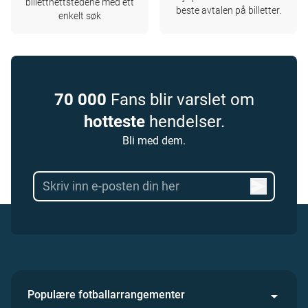
billettnettstedene med ett
beste avtalen på billetter.
enkelt søk
70 000
Fans blir varslet om
hotteste
hendelser.
Bli med dem.
Populære fotballarrangementer