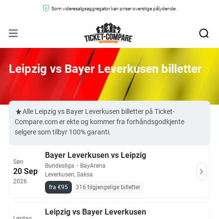
Som videresalgsaggregator kan priser overstige pålydende.
Leipzig vs Bayer Leverkusen billetter
Alle Leipzig vs Bayer Leverkusen billetter på Ticket-
Compare.com er ekte og kommer fra forhåndsgodkjente
selgere som tilbyr 100% garanti.
Bayer Leverkusen vs Leipzig
Søn
Bundesliga
・
BayArena
20 Sep
Leverkusen, Saksa
2026
fra €95
316 tilgjengelige billetter
Leipzig vs Bayer Leverkusen
Lørdag