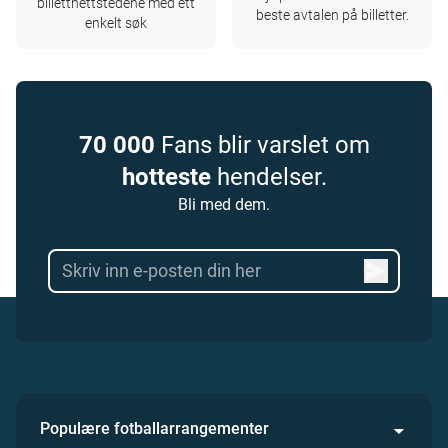
billettnettstedene med ett
beste avtalen på billetter.
enkelt søk
70 000
Fans blir varslet om
hotteste
hendelser.
Bli med dem.
Populære fotballarrangementer