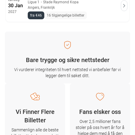
Ligue 1
・
Stade Raymond Kopa
30 Jan
Angers, Frankrijk
2027
fra €46
16 tilgjengelige billetter
Bare trygge og sikre nettsteder
Vi vurderer integriteten til hvert nettsted vi anbefaler før vi
legger dem til søket ditt.
Vi Finner Flere
Fans elsker oss
Billetter
Over 2,5 millioner fans
stoler på oss hvert år for å
Sammenlign alle de beste
hjelpe dem med å få den