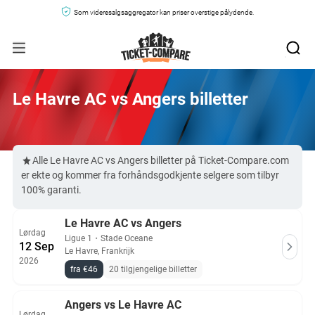
Som videresalgsaggregator kan priser overstige pålydende.
Le Havre AC vs Angers billetter
Alle Le Havre AC vs Angers billetter på Ticket-Compare.com
er ekte og kommer fra forhåndsgodkjente selgere som tilbyr
100% garanti.
Le Havre AC vs Angers
Lørdag
Ligue 1
・
Stade Oceane
12 Sep
Le Havre, Frankrijk
2026
fra €46
20 tilgjengelige billetter
Angers vs Le Havre AC
Lørdag