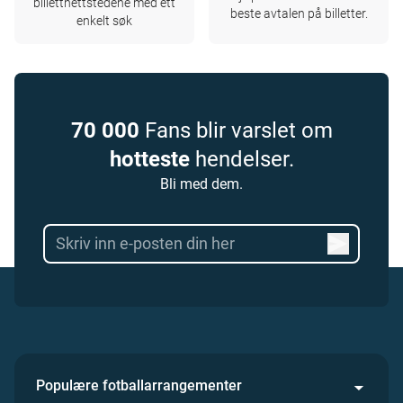
billettnettstedene med ett
beste avtalen på billetter.
enkelt søk
70 000
Fans blir varslet om
hotteste
hendelser.
Bli med dem.
Populære fotballarrangementer