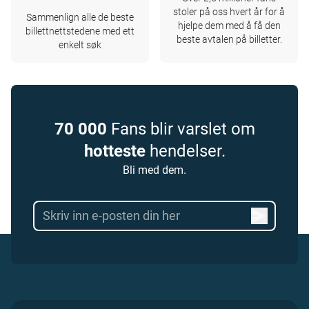
stoler på oss hvert år for å
Sammenlign alle de beste
hjelpe dem med å få den
billettnettstedene med ett
beste avtalen på billetter.
enkelt søk
70 000
Fans blir varslet om
hotteste
hendelser.
Bli med dem.