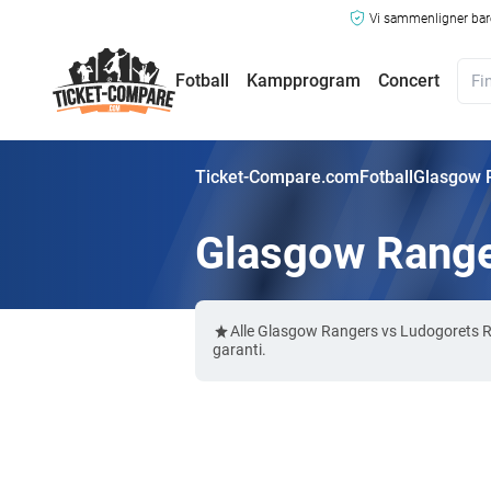
Vi sammenligner bare
Fotball
Kampprogram
Concert
Ticket-Compare.com
Fotball
Glasgow R
Glasgow Ranger
Alle Glasgow Rangers vs Ludogorets R
garanti.