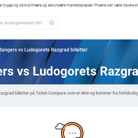
 trygge og sikre primære og sekundære markedsplasser. Prisene kan være høyere ell
angers vs Ludogorets Razgrad billetter
s vs Ludogorets Razgrad
azgrad billetter på Ticket-Compare.com er ekte og kommer fra forhåndsg