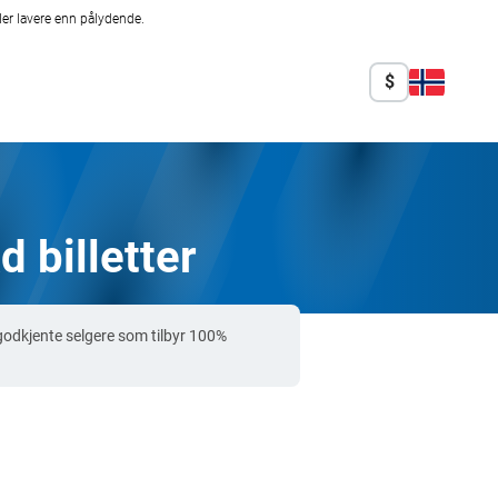
er lavere enn pålydende.
$
 billetter
odkjente selgere som tilbyr 100%