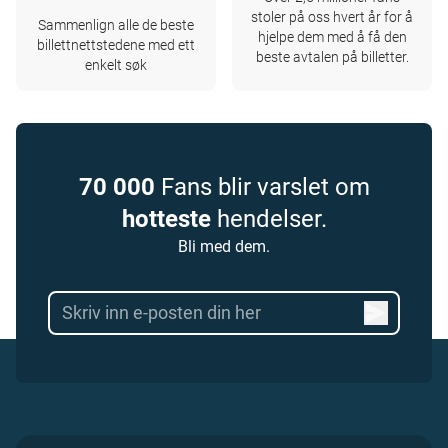
stoler på oss hvert år for å
Sammenlign alle de beste
hjelpe dem med å få den
billettnettstedene med ett
beste avtalen på billetter.
enkelt søk
70 000
Fans blir varslet om
hotteste
hendelser.
Bli med dem.