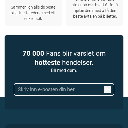
stoler på oss hvert år for å
Sammenlign alle de beste
hjelpe dem med å få den
billettnettstedene med ett
beste avtalen på billetter.
enkelt søk
70 000
Fans blir varslet om
hotteste
hendelser.
Bli med dem.