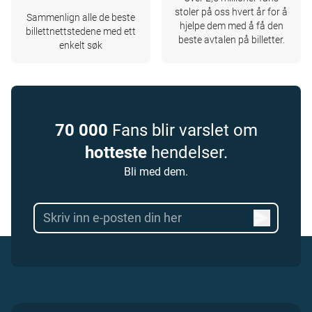
stoler på oss hvert år for å
Sammenlign alle de beste
hjelpe dem med å få den
billettnettstedene med ett
beste avtalen på billetter.
enkelt søk
70 000
Fans blir varslet om
hotteste
hendelser.
Bli med dem.