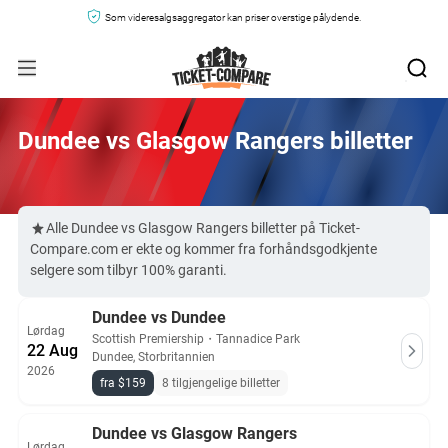
Som videresalgsaggregator kan priser overstige pålydende.
Dundee vs Glasgow Rangers billetter
Alle Dundee vs Glasgow Rangers billetter på Ticket-
Compare.com er ekte og kommer fra forhåndsgodkjente
selgere som tilbyr 100% garanti.
Dundee vs Dundee
Lørdag
Scottish Premiership
・
Tannadice Park
22 Aug
Dundee, Storbritannien
2026
fra $159
8 tilgjengelige billetter
Dundee vs Glasgow Rangers
Lørdag