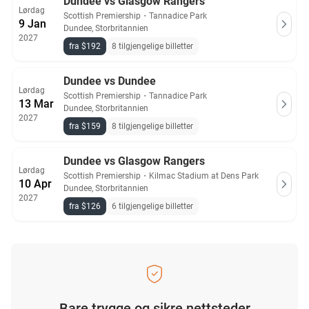
Dundee vs Glasgow Rangers
Lørdag
Scottish Premiership
・
Tannadice Park
9 Jan
Dundee, Storbritannien
2027
fra $192
8 tilgjengelige billetter
Dundee vs Dundee
Lørdag
Scottish Premiership
・
Tannadice Park
13 Mar
Dundee, Storbritannien
2027
fra $159
8 tilgjengelige billetter
Dundee vs Glasgow Rangers
Lørdag
Scottish Premiership
・
Kilmac Stadium at Dens Park
10 Apr
Dundee, Storbritannien
2027
fra $126
6 tilgjengelige billetter
Bare trygge og sikre nettsteder