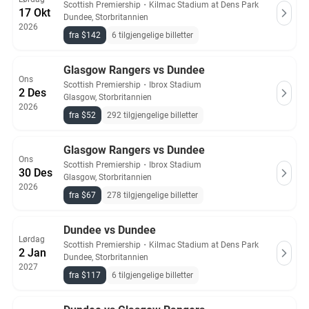
Scottish Premiership
・
Kilmac Stadium at Dens Park
17 Okt
Dundee, Storbritannien
2026
fra $142
6 tilgjengelige billetter
Glasgow Rangers vs Dundee
Ons
Scottish Premiership
・
Ibrox Stadium
2 Des
Glasgow, Storbritannien
2026
fra $52
292 tilgjengelige billetter
Glasgow Rangers vs Dundee
Ons
Scottish Premiership
・
Ibrox Stadium
30 Des
Glasgow, Storbritannien
2026
fra $67
278 tilgjengelige billetter
Dundee vs Dundee
Lørdag
Scottish Premiership
・
Kilmac Stadium at Dens Park
2 Jan
Dundee, Storbritannien
2027
fra $117
6 tilgjengelige billetter