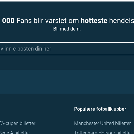
 000
Fans blir varslet om
hotteste
hendels
Bli med dem.
Populære fotballklubber
FA-cupen billetter
Manchester United billetter
Serie A billetter
Tottenham Hotspur billetter