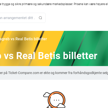
 trygge og sikre primære og sekundære markedsplasser. Prisene kan være høyere ell
greb vs Real Betis billetter
vs Real Betis billetter
etter på Ticket-Compare.com er ekte og kommer fra forhåndsgodkjente selg