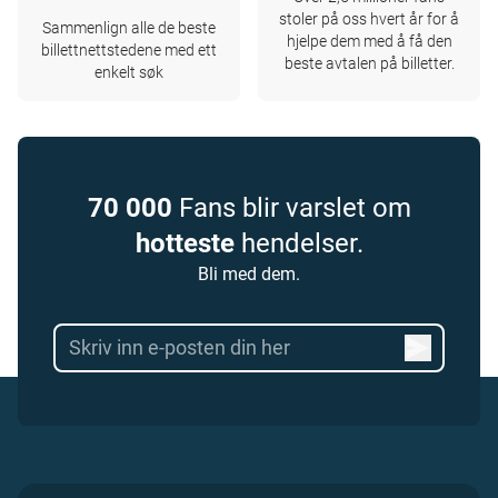
stoler på oss hvert år for å
Sammenlign alle de beste
hjelpe dem med å få den
billettnettstedene med ett
beste avtalen på billetter.
enkelt søk
70 000
Fans blir varslet om
hotteste
hendelser.
Bli med dem.