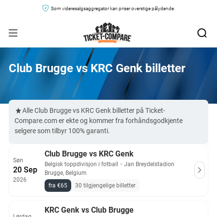
Som videresalgsaggregator kan priser overstige pålydende.
Club Brugge vs KRC Genk billetter
Alle Club Brugge vs KRC Genk billetter på Ticket-
Compare.com er ekte og kommer fra forhåndsgodkjente
selgere som tilbyr 100% garanti.
Club Brugge vs KRC Genk
Søn
Belgisk toppdivisjon i fotball
・
Jan Breydelstadion
20 Sep
Brugge, Belgium
2026
fra €65
30 tilgjengelige billetter
KRC Genk vs Club Brugge
Lørdag