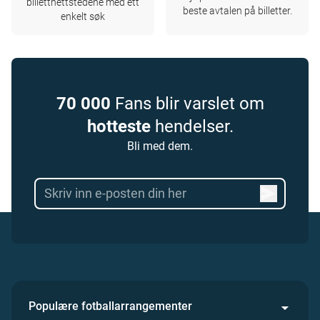
billettnettstedene med ett
beste avtalen på billetter.
enkelt søk
70 000
Fans blir varslet om
hotteste
hendelser.
Bli med dem.
Populære fotballarrangementer