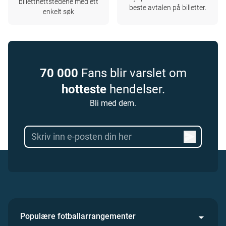
billettnettstedene med ett
beste avtalen på billetter.
enkelt søk
70 000
Fans blir varslet om
hotteste
hendelser.
Bli med dem.
Populære fotballarrangementer