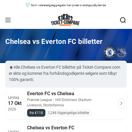
Som videresalgsaggregator kan priser overstige pålydende.
Chelsea vs Everton FC billetter
Alle Chelsea vs Everton FC billetter på Ticket-Compare.com
er ekte og kommer fra forhåndsgodkjente selgere som tilbyr
100% garanti.
Everton FC vs Chelsea
Lørdag
Premier League
・
Hill Dickinson Stadium
17 Okt
Liverpool, Storbritannia
2026
fra €118
1,246 tilgjengelige billetter
Chelsea vs Everton FC
Lørdag